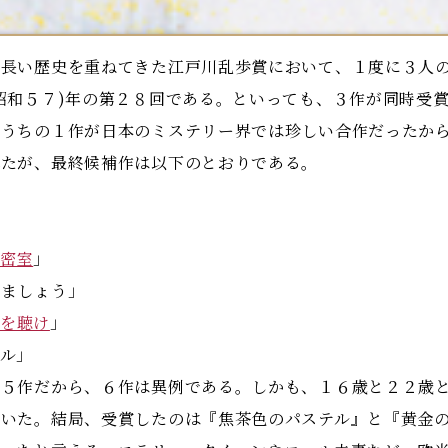
長い歴史を重ねてきた江戸川乱歩賞において、１度に３人の
昭和５７)年の第２８回である。といっても、３作が同時受
のうちの１作が日本のミステリー界では珍しい合作だったか
たが、最終候補作は以下のとおりである。
」
の密室
」
ましょう」
笛を聴け
」
ル」
５作だから、６作は異例である。しかも、１６歳と２２歳と
がいた。結局、受賞したのは『焦茶色のパステル』と『黄金