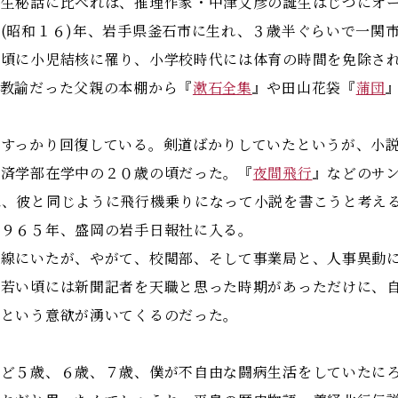
生秘話に比べれば、推理作家・中津文彦の誕生はじつにオー
(昭和１６)年、岩手県釜石市に生れ、３歳半ぐらいで一関
の頃に小児結核に罹り、小学校時代には体育の時間を免除さ
校教諭だった父親の本棚から『
漱石全集
』や田山花袋『
蒲団
すっかり回復している。剣道ばかりしていたというが、小説
経済学部在学中の２０歳の頃だった。『
夜間飛行
』などのサ
は、彼と同じように飛行機乗りになって小説を書こうと考え
１９６５年、盛岡の岩手日報社に入る。
線にいたが、やがて、校閲部、そして事業局と、人事異動に
、若い頃には新聞記者を天職と思った時期があっただけに、
うという意欲が湧いてくるのだった。
うど５歳、６歳、７歳、僕が不自由な闘病生活をしていたに