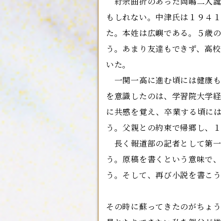
紆余曲折のあった岡嶋二人誕
もしれない。中津氏は１９４１
た。本姓は広嶼である。５歳
う。あまり友達もできず、高
いた。
一関一高に進む頃には健康も
を意識したのは、学習院大学
に共感を覚え、卒業する頃に
う。父親との約束で帰郷し、
長く報道部の記者として第一
う。原稿を書くという意味で
う。そして、再び小説を書こ
その時に蘇ってきたのがちょ