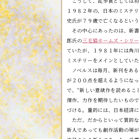
こうして、乱歩賞としては初
１９８２年の、日本のミステ
史氏が７９歳で亡くなるとい
その中心にあったのは、新書サ
郎氏の
三毛猫ホームズ・シリー
ていたが、１９８１年には角
ミステリーをメインとしてい
ノベルスは毎月、新刊をある
が２００点を超えるようになっ
で、“新しい意欲作を読めるこ
傑作、力作を期待したいもので
づける。量的には、日本経済
ただ、だからといって質的な
新人であっても創作活動の場