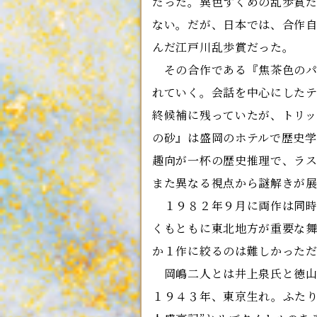
だった。異色ずくめの乱歩賞
ない。だが、日本では、合作
んだ江戸川乱歩賞だった。
その合作である『焦茶色のパ
れていく。会話を中心にした
終候補に残っていたが、トリッ
の砂』は盛岡のホテルで歴史
趣向が一杯の歴史推理で、ラ
また異なる視点から謎解きが
１９８２年９月に両作は同時
くもともに東北地方が重要な
か１作に絞るのは難しかった
岡嶋二人とは井上泉氏と徳山
１９４３年、東京生れ。ふたり