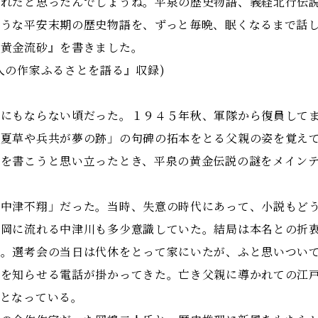
憐れだと思ったんでしょうね。平泉の歴史物語、義経北行伝
ふうな平安末期の歴史物語を、ずっと毎晩、眠くなるまで話
『黄金流砂』を書きました。
人の作家ふるさとを語る』収録)
にもならない頃だった。１９４５年秋、軍隊から復員してま
「夏草や兵共が夢の跡」の句碑の拓本をとる父親の姿を覚え
説を書こうと思い立ったとき、平泉の黄金伝説の謎をメイン
中津不翔」だった。当時、失意の時代にあって、小説もどう
盛岡に流れる中津川も多少意識していた。結局は本名との折
る。選考会の当日は代休をとって家にいたが、ふと思いつい
賞を知らせる電話が掛かってきた。亡き父親に導かれての江
業となっている。