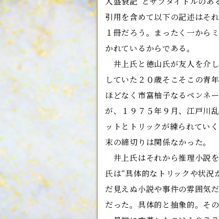
人盛衰記”とサブタイトルのあ
引用を含めて以下の記述はそ
１冊だろう。まったく一から
かれているからである。
井上氏と徳山氏が友人を介し
していた２０歳そこそこの青
ほどなく市富柚子なるペンネ
が、１９７５年９月、江戸川
ットとトリックが練られてい
末の締切りは関係なかった。
井上氏はそれから推理小説を
氏は“具体的なトリックや状況
だ見えぬ小説や事件の雰囲気だ
だった。具体的と抽象的。そ