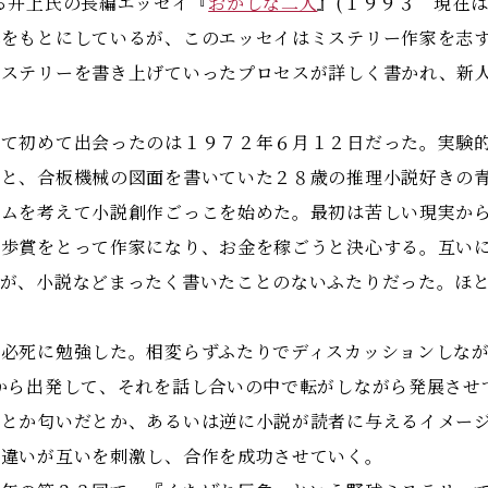
る井上氏の長編エッセイ『
おかしな二人
』(１９９３ 現在
れをもとにしているが、このエッセイはミステリー作家を志
ミステリーを書き上げていったプロセスが詳しく書かれ、新
て初めて出会ったのは１９７２年６月１２日だった。実験的
年と、合板機械の図面を書いていた２８歳の推理小説好きの
ームを考えて小説創作ごっこを始めた。最初は苦しい現実か
乱歩賞をとって作家になり、お金を稼ごうと決心する。互い
くが、小説などまったく書いたことのないふたりだった。ほ
必死に勉強した。相変らずふたりでディスカッションしなが
から出発して、それを話し合いの中で転がしながら発展させて
とか匂いだとか、あるいは逆に小説が読者に与えるイメージ
の違いが互いを刺激し、合作を成功させていく。