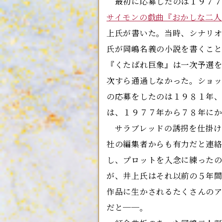
最初に応募したのは１９７７
サイモンの戯曲『おかしな二人
上氏が書いた。当時、シナリ
氏が岡嶋名義の小説を書くこ
『くたばれ巨象』は一次予選
次すら通過しなかった。ショ
の応募をしたのは１９８１年
は、１９７７年から７８年に
サラブレッドの誘拐を仕掛け
社の編集者からも有力だと連
し、プロットを入念に練った
が、井上氏はそれ以前の５年
作品に生かされるたくさんの
だと──。