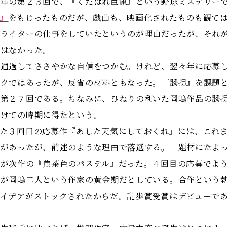
年の第２３回で、『くたばれ巨象』という野球ミステリー
』
をもじったものだが、戯曲も、映画化されたものも観て
オライターの仕事をしていたというのが理由だったが、それ
とはなかった。
を通過してささやかな自信をつかむ。けれど、翌々年に応募
ックではあったが、反省の材料ともなった。『誘拐』を課題
、第２７回である。ちなみに、ひねりの利いた岡嶋作品の誘
かけての時期に得たという。
た３回目の応募作『あした天気にしておくれ』には、これま
絡があったが、前述のような理由で落選する。「題材にたよ
のが次作の『焦茶色のパステル』だった。４回目の応募でよ
間が岡嶋二人という作家の黄金期だとしている。合作という
アイデアがストックされたからだ。乱歩賞受賞はデビューで