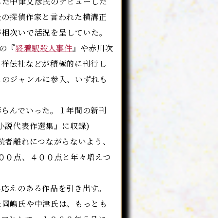
た中津文彦氏のデビューした
後の探偵作家と言われた横溝正
が相次いで活況を呈していた。
の『
終着駅殺人事件
』や赤川次
、祥伝社などが積極的に刊行し
このジャンルに参入、いずれも
らんでいった。１年間の新刊
小説代表作選集』に収録)
読者離れにつながらないよう、
００点、４００点と年々増えつ
応えのある作品を引き出す。
た岡嶋氏や中津氏は、もっとも