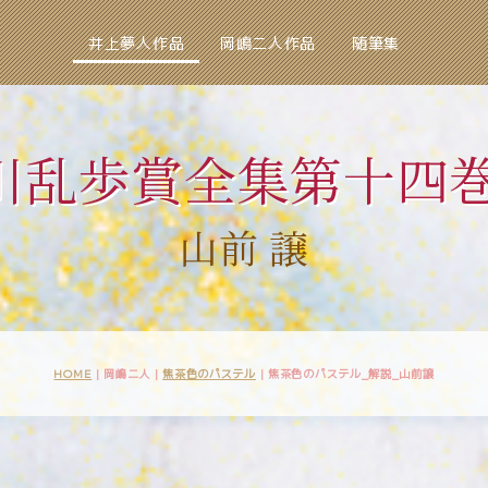
井上夢人作品
岡嶋二人作品
随筆集
川乱歩賞全集第十四巻
山前 譲
HOME
| 岡嶋二人 |
焦茶色のパステル
|
焦茶色のパステル_解説_山前譲