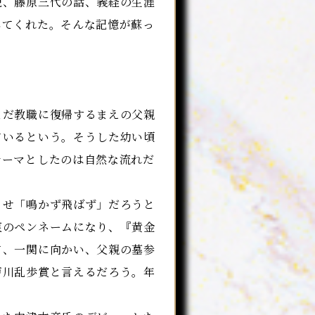
説、藤原三代の話、義経の生涯
してくれた。そんな記憶が蘇っ
だ教職に復帰するまえの父親
ているという。そうした幼い頃
テーマとしたのは自然な流れだ
せ「鳴かず飛ばず」だろうと
衷のペンネームになり、『黄金
て、一関に向かい、父親の墓参
戸川乱歩賞と言えるだろう。年