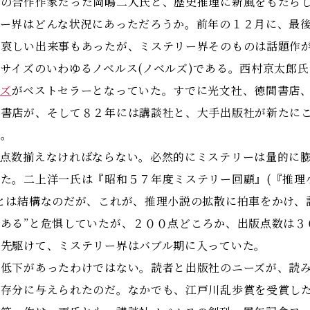
の合作作家だった岡嶋二人氏と、歴史推理に新風をもたらし
リー界はどんな状況にあっただろうか。前年の１２月に、最
う哀しい出来事もあったが、ミステリー界そのものは話題作
イズのいわゆるノベルス(ノベルズ)である。西村京太郎氏
ズ
がベストセラーとなっていた。すでに光文社、徳間書店
川書店が、そして８２年には講談社と、大手出版社が新たに
た。
点数揃えなければならない。必然的にミステリーは量的に膨
た。二上洋一氏は『昭和５７年度ミステリー回顧』(『推理
とは結構なのだが、これが、推理小説の拡散に拍車をかけ、
ある”と危惧していたが、２００点どころか、出版点数は３
に先駆けて、ミステリー界はバブル期に入っていた。
低下があったわけではない。読者と出版社のニーズが、読み
が存分に与えられたのだ。なかでも、江戸川乱歩賞を受賞し