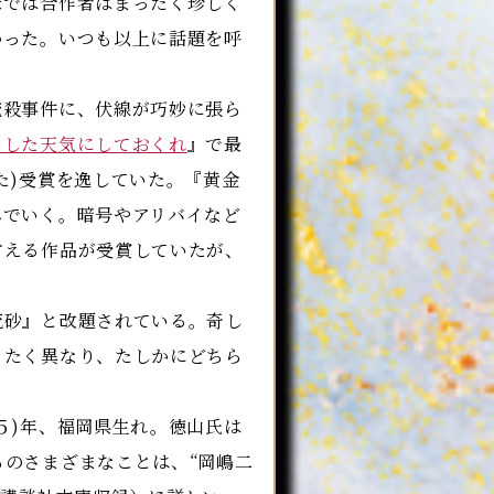
米では合作者はまったく珍しく
かった。いつも以上に話題を呼
殺事件に、伏線が巧妙に張ら
あした天気にしておくれ
』で最
た)受賞を逸していた。『黄金
んでいく。暗号やアリバイなど
言える作品が受賞していたが、
砂』と改題されている。奇し
ったく異なり、たしかにどちら
５)年、福岡県生れ。徳山氏は
のさまざまなことは、“岡嶋二