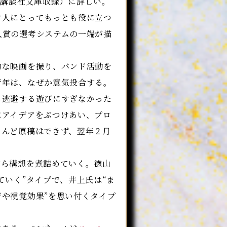
は講談社文庫収録）に詳しい。
す人にとってもっとも役に立つ
人賞の選考システムの一端が描
な映画を撮り、バンド活動を
青年は、なぜか意気投合する。
ら逃避する遊びにすぎなかった
にアイデアをぶつけあい、プロ
とんど原稿はできず、翌年２月
ら構想を煮詰めていく。徳山
いく”タイプで、井上氏は“ま
や視覚効果”を思い付くタイプ