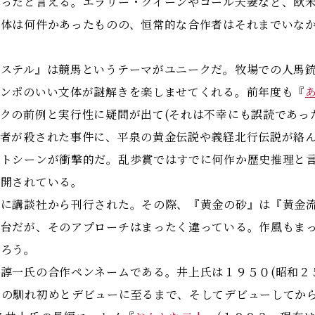
だったと言える。エラリー・クイーンやコール夫妻など、欧
自体は何件かあったものの、恒常的な合作者はそれまでいな
ステル』は競馬というテーマがユニークだ。牧場での人馬銃
テンポのいい文体が謎解きを楽しませてくれる。前年度も『
クの前例と実行性に疑問が出て(それは不幸にも誤読であっ
学者が殺された事件に、平泉の黄金伝説や義経北行伝説が絡
ストシーンが衝撃的だ。乱歩賞ではすでに何作か歴史推理と
展開されている。
に講談社から刊行された。その際、『黄金の砂』は『黄金流
舞台だが、そのアプローチはまったく違っている。作風もま
だろう。
諄一氏の合作ペンネームである。井上氏は１９５０(昭和２
の馴れ初めとデビューに至るまで、そしてデビューしてから