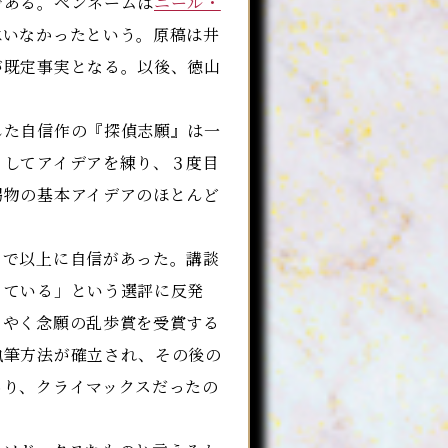
である。ペンネームは
ニール・
はいなかったという。原稿は井
が既定事実となる。以後、徳山
した自信作の『探偵志願』は一
としてアイデアを練り、３度目
拐物の基本アイデアのほとんど
で以上に自信があった。講談
っている」という選評に反発
うやく念願の乱歩賞を受賞する
執筆方法が確立され、その後の
あり、クライマックスだったの