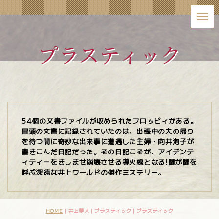
プラスティック
54個の文書ファイルが収められたフロッピィがある。
冒頭の文書に記録されていたのは、出張中の夫の帰り
を待つ間に奇妙な出来事に遭遇した主婦・向井洵子が
書きこんだ日記だった。その日記こそが、アイデンテ
ィティーをきしませ崩壊させる導火線となる!謎が謎を
呼ぶ深遠な井上ワールドの傑作ミステリー。
HOME
| 井上夢人 | プラスティック |
プラスティック