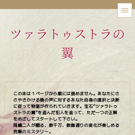
ツァラトゥストラの
翼
この本は１ページから順には読めません。あなたにさ
さやきかける陰の声に対するあなた自身の選択と決断
に従って物語が作られていきます。宝石“ツァラトゥ
ストラの翼”を盗んだ犯人を追って、ただ一つの正解
をめざしてスタートして下さい。
岡嶋二人が贈る、数千万、数億通りの変化が楽しめる
究極のミステリー。