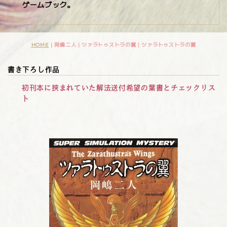
ゲームブック。
HOME
| 岡嶋二人 | ツァラトゥストラの翼 |
ツァラトゥストラの翼
書き下ろし作品
初刊本に挟まれていた解法送付希望の葉書とチェックリス
ト