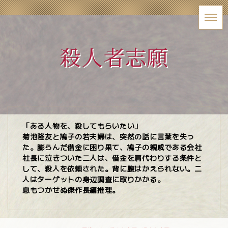
殺人者志願
「ある人物を、殺してもらいたい」
菊池隆友と鳩子の若夫婦は、突然の話に言葉を失っ
た。膨らんだ借金に困り果て、鳩子の親戚である会社
社長に泣きついた二人は、借金を肩代わりする条件と
して、殺人を依頼された。背に腹はかえられない。二
人はターゲットの身辺調査に取りかかる。
息もつかせぬ傑作長編推理。