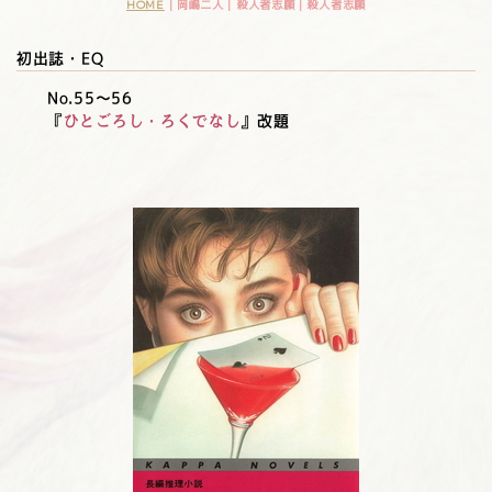
HOME
| 岡嶋二人 | 殺人者志願 |
殺人者志願
初出誌・EQ
No.55～56
『
ひとごろし・ろくでなし
』改題