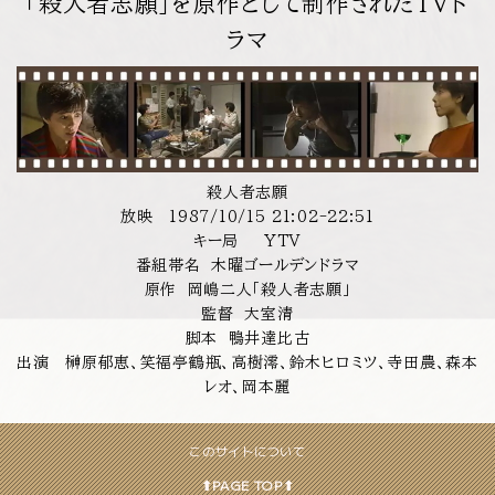
「殺人者志願」を原作として制作されたTVド
ラマ
殺人者志願
放映 1987/10/15 21:02-22:51
キー局 YTV
番組帯名 木曜ゴールデンドラマ
原作 岡嶋二人「殺人者志願」
監督 大室清
脚本 鴨井達比古
出演 榊原郁恵、笑福亭鶴瓶、高樹澪、鈴木ヒロミツ、寺田農、森本
レオ、岡本麗
このサイトについて
⬆︎PAGE TOP⬆︎