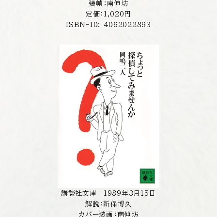
装幀：南伸坊
定価：1,020円
ISBN-10: 4062022893
講談社文庫 1989年3月15日
解説：新保博久
カバー装画：南伸坊