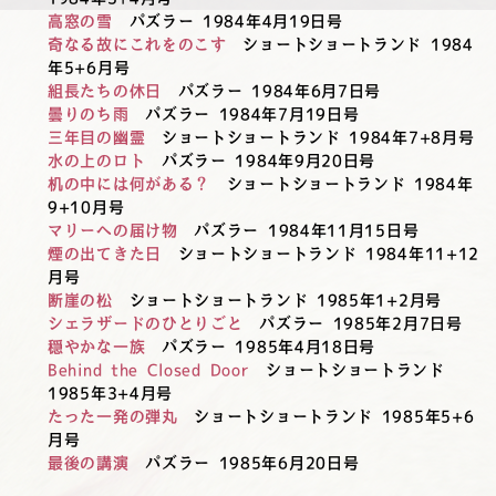
高窓の雪
パズラー 1984年4月19日号
奇なる故にこれをのこす
ショートショートランド 1984
年5+6月号
組長たちの休日
パズラー 1984年6月7日号
曇りのち雨
パズラー 1984年7月19日号
三年目の幽霊
ショートショートランド 1984年7+8月号
水の上のロト
パズラー 1984年9月20日号
机の中には何がある？
ショートショートランド 1984年
9+10月号
マリーへの届け物
パズラー 1984年11月15日号
煙の出てきた日
ショートショートランド 1984年11+12
月号
断崖の松
ショートショートランド 1985年1+2月号
シェラザードのひとりごと
パズラー 1985年2月7日号
穏やかな一族
パズラー 1985年4月18日号
Behind the Closed Door
ショートショートランド
1985年3+4月号
たった一発の弾丸
ショートショートランド 1985年5+6
月号
最後の講演
パズラー 1985年6月20日号