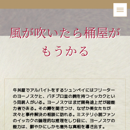
風が吹いたら桶屋が
もうかる
牛丼屋でアルバイトをするシュンペイにはフリーター
のヨーノスケと、パチプロ並の腕を持つイッカクとい
う同居人がいる。ヨーノスケはまだ開発途上だが超能
力者である。その噂を聞きつけ、なぜか美女たちが
次々と事件解決の相談に訪れる。ミステリ小説ファン
のイッカクの論理的な推理をしり目に、ヨーノスケの
能力は、鮮やかにしかも意外な真相を導き出す。