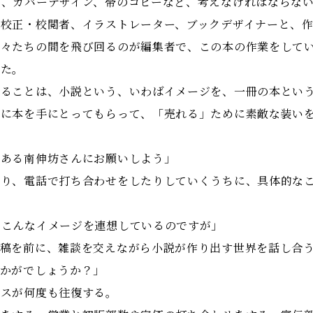
み、カバーデザイン、帯のコピーなど、考えなければならな
、校正・校閲者、イラストレーター、ブックデザイナーと、
方々たちの間を飛び回るのが編集者で、この本の作業をして
った。
ることは、小説という、いわばイメージを、一冊の本という
人に本を手にとってもらって、「売れる」ために素敵な装い
もある南伸坊さんにお願いしよう」
り、電話で打ち合わせをしたりしていくうちに、具体的なこ
らこんなイメージを連想しているのですが」
稿を前に、雑談を交えながら小説が作り出す世界を話し合
いかがでしょうか？」
スが何度も往復する。