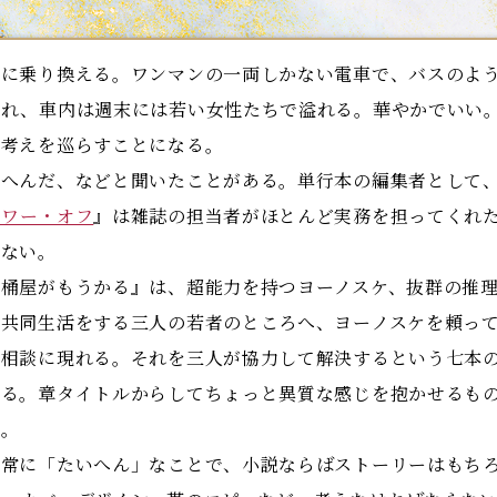
に乗り換える。ワンマンの一両しかない電車で、バスのよう
つれ、車内は週末には若い女性たちで溢れる。華やかでいい
考えを巡らすことになる。
へんだ、などと聞いたことがある。単行本の編集者として、
パワー・オフ
』は雑誌の担当者がほとんど実務を担ってくれ
いない。
桶屋がもうかる』は、超能力を持つヨーノスケ、抜群の推理
う共同生活をする三人の若者のところへ、ヨーノスケを頼っ
の相談に現れる。それを三人が協力して解決するという七本
いる。章タイトルからしてちょっと異質な感じを抱かせるも
う。
常に「たいへん」なことで、小説ならばストーリーはもちろ