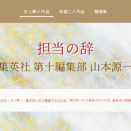
井上夢人作品
岡嶋二人作品
随筆集
担当の辞
集英社 第十編集部 山本源
OME
| 井上夢人 |
風が吹いたら桶屋がもうかる
|
風が吹いたら桶屋がもうかる_編集者の推