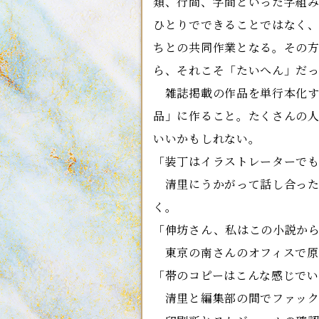
類、行間、字間といった字組
ひとりでできることではなく
ちとの共同作業となる。その
ら、それこそ「たいへん」だ
雑誌掲載の作品を単行本化す
品」に作ること。たくさんの
いいかもしれない。
「装丁はイラストレーターで
清里にうかがって話し合った
く。
「伸坊さん、私はこの小説か
東京の南さんのオフィスで原
「帯のコピーはこんな感じで
清里と編集部の間でファック