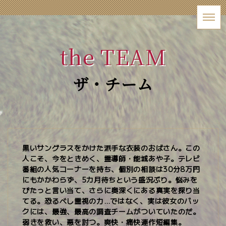
the TEAM
ザ・チーム
黒いサングラスをかけた派手な衣装のおばさん。この
人こそ、今をときめく、霊導師・能城あや子。テレビ
番組の人気コーナーを持ち、個別の相談は30分8万円
にもかかわらず、5カ月待ちという盛況ぶり。悩みを
ぴたっと言い当て、さらに奥深くにある真実を探り当
てる。恐るべし霊視の力…ではなく、実は彼女のバッ
クには、最強、最高の調査チームがついていたのだ。
弱きを救い、悪を討つ。爽快・痛快連作短編集。