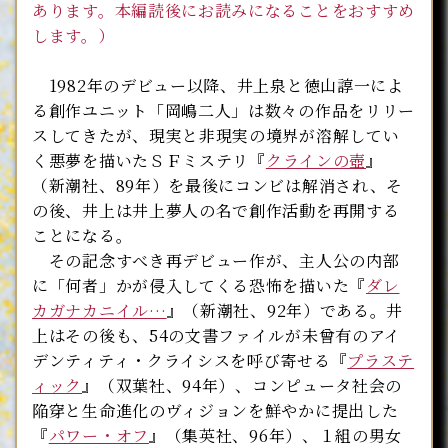
あります。本編読後にお読みになることをおすすめ
します。）
1982年のデビュー以降、井上泉と徳山諄一によ
る創作ユニット「岡嶋二人」は数々の作品をリリー
スしてきたが、現実と非現実の境界が溶解してい
く悪夢を描いたＳＦミステリ『
クラインの壺
』
（新潮社、89年）を最後にコンビは解消され、そ
の後、井上は井上夢人の名で創作活動を再開する
ことになる。
その記念すべき再デビュー作が、主人公の内部
に「何者」かが侵入してくる恐怖を描いた『
ダレ
カガナカニイル…
』（新潮社、92年）である。井
上はその後も、54の文書ファイルが未曾有のアイ
デンティティ・クライシスを呼び寄せる『
プラステ
ィック
』（双葉社、94年）、コンピュータ社会の
陥穿と生命進化のヴィジョンを鮮やかに提出した
『
パワー・オフ
』（集英社、96年）、１組の男女