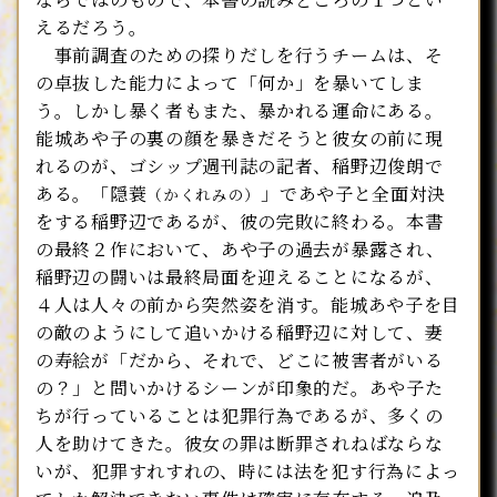
えるだろう。
事前調査のための探りだしを行うチームは、そ
の卓抜した能力によって「何か」を暴いてしま
う。しかし暴く者もまた、暴かれる運命にある。
能城あや子の裏の顔を暴きだそうと彼女の前に現
れるのが、ゴシップ週刊誌の記者、稲野辺俊朗で
ある。「隠蓑
」であや子と全面対決
（かくれみの）
をする稲野辺であるが、彼の完敗に終わる。本書
の最終２作において、あや子の過去が暴露され、
稲野辺の闘いは最終局面を迎えることになるが、
４人は人々の前から突然姿を消す。能城あや子を目
の敵のようにして追いかける稲野辺に対して、妻
の寿絵が「だから、それで、どこに被害者がいる
の？」と問いかけるシーンが印象的だ。あや子た
ちが行っていることは犯罪行為であるが、多くの
人を助けてきた。彼女の罪は断罪されねばならな
いが、犯罪すれすれの、時には法を犯す行為によっ