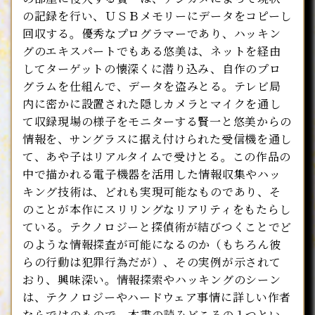
の記録を行い、ＵＳＢメモリーにデータをコピーし
回収する。優秀なプログラマーであり、ハッキン
グのエキスパートでもある悠美は、ネットを経由
してターゲットの懐深くに潜り込み、自作のプロ
グラムを仕組んで、データを盗みとる。テレビ局
内に密かに設置された隠しカメラとマイクを通し
て収録現場の様子をモニターする賢一と悠美からの
情報を、サングラスに据え付けられた受信機を通し
て、あや子はリアルタイムで受けとる。この作品の
中で描かれる電子機器を活用した情報収集やハッ
キング技術は、どれも実現可能なものであり、そ
のことが本作にスリリングなリアリティをもたらし
ている。テクノロジーと探偵術が結びつくことでど
のような情報探査が可能になるのか（もちろん彼
らの行動は犯罪行為だが）、その実例が示されて
おり、興味深い。情報探索やハッキングのシーン
は、テクノロジーやハードウェア事情に詳しい作者
ならではのもので、本書の読みどころの１つとい