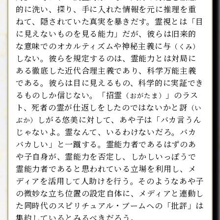
的に洗い、探り、手に入れた情報を元に推理を重
ねて、隠されていた真実を暴きだす。霊視とは「目
に見えないものを見る能力」だが、彼らは旧来的
な意味でのオカルティズムや神秘主義に与
（くみ）
しない。彼らを規定するのは、霊能力とは対局に
ある徹底した近代合理主義であり、科学万能主義
である。彼らは目に見えるもの、科学的に実証でき
るものしか信じない。「招霊
」のラス
（おがたま）
ト、死者の霊が仕返しをしたのではないかと訝
（い
しがる悠美に対して、あや子は「バカ言うん
ぶか）
じゃないよ。霊なんて、いるわけないだろ。バカ
バカしい」と一蹴する。霊能力者であるはずのあ
や子自身が、霊能力を否定し、しかしいっぽうで
霊能力者であると思われている立場を利用し、メ
ディアを活用して人助けを行う。そのようなあや子
の微妙な立ち位置の設定自体に、メディアと連動し
た同時代のスピリチュアル・ブームヘの「批評」は
集約しているとみるべきだろう。