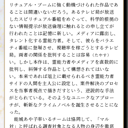
リチュアル・ブームに強く動機づけられた作品であ
ることは間違いないだろう。あるテレビ局が放送
したスピリチュアル番組をめぐって、科学的根拠の
ない情報提示が放送倫理に触れるとの申し立てが
行われたことは記憶に新しい。メディアに露出し、
タレント化する霊能力者。そして、彼らをバラエ
ティ番組に登場させ、視聴率を稼ごうとするテレビ
局。両者の関係を批判することは容易
（たやす）
い。しかし本作は、霊能力者やメディアを直数的に
批判し、糾弾する作品として構想されてはいな
い。本来であれば俎上に載せられるべき霊能力者
サイドの人間を主人公に設定し、案件解決のプロセ
スを当事者視点で描きだすという、逆説的な手法
がとられている。そのようなユニークなアプロー
チが、斬新なクライムノベルを誕生させることにな
った。
能城あや子率いるチームは協同して、「マル
対」と呼ばれる調査対象となる人物の身辺を徹底