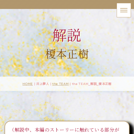
解説
榎本正樹
HOME
| 井上夢人 |
the TEAM
|
the TEAM_解説_榎本正樹
（解説中、本編のストーリーに触れている部分が