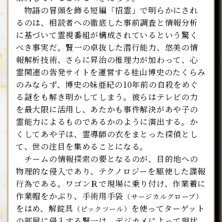
物語の冒頭を飾る短編「招霊」で明らかにされ
るのは、相読者への徹底した事前調査と情報分析
に基づいて霊視番組が構成されているという驚く
べき事実だ。賢一の卓抜した潜行能力、悠美の情
報解析技術、さらに昇治の推理力が加わって、心
霊関連の告発サイトを運営する桂山博史のたくらみ
のみならず、博史の妹亜紀の10年前の自殺をめぐ
る謎をも解き明かしてしまう。彼らはテレビの力
を最大限に活用し、あたかも事件解決があや子の
霊能力によるものであるかのように演出する。か
くしてあや子は、霊導師の衣をまとった探偵とし
て、世の注目を集めることになる。
チームの情報探索の要となるのが、目的地への
物理的な侵入であり、テクノロジーを駆使した諜報
行為である。ワゴンＲで現場に乗り付け、作業着に
作業帽をかぶり、手術用手袋
（サージカルグローブ）
をはめ、解錠具
を使ってターゲット
（ピックツール）
の部屋に侵入する賢一は、デジカメによって現状