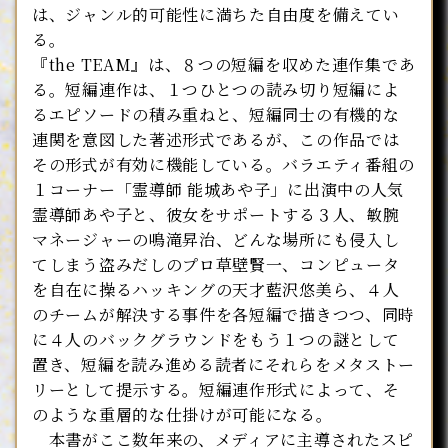
は、ジャンル的可能性に満ちた自由度を備えてい
る。
『the TEAM』は、８つの短編を収めた連作集であ
る。短編連作は、１つひとつの読み切り短編によ
るエピソードの積み重ねと、短編同士の有機的な
連関を意図した著述形式であるが、この作品では
その形式が有効に機能している。バラエティ番組の
１コーナー「霊導師 能城あや子」に出演中の人気
霊導師あや子と、彼女をサポートする３人、敏腕
マネージャーの鳴滝昇治、どんな場所にも侵入し
てしまう盗みだしのプロ草壁賢一、コンピュータ
を自在に操るハッキングの天才藍沢悠美ら、４人
のチームが解決する事件を各短編で描きつつ、同時
に４人のバックグラウンドをもう１つの謎として
置き、短編を読み進める読者にそれらをメタストー
リーとして提示する。短編連作形式によって、そ
のような重層的な仕掛けが可能になる。
本書がここ数年来の、メディアに主導されたスピ