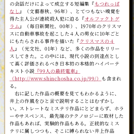
の会話だけによって成立する短編集『
もつれっぱ
なし
』（文藝春秋、96年）、とてつもない嗅覚を
得た主人公が連続殺人犯に迫る『
オルファクトグ
ラム
』（毎日新聞社、00年）、1970年のクリスマ
スに自動車事故を起こした４人の男女に10年ごと
にもたらされる事件を描いた『
クリスマスの４
人
』（光文社、01年）など、多くの作品をリリー
スしてきた。この中には、現代小説の到達点とし
て高く評価されるべき日本初の本格的ハイパーテ
キスト小説
『99人の最終電車』
（http://www.shinchosha.co.jp/99/）
も含まれ
る。
右に記した作品の概要を見てもわかるように、
井上の作風をひと言で説明することはむずかし
い。ストレートなミステリ作品にとどまらず、ホラ
ーやサスペンス、最先端のテクノロジーに取材した
作品もあれば、実験的作品もある。正統的なミス
テリに属しつつも、そこに縛られない井上作品