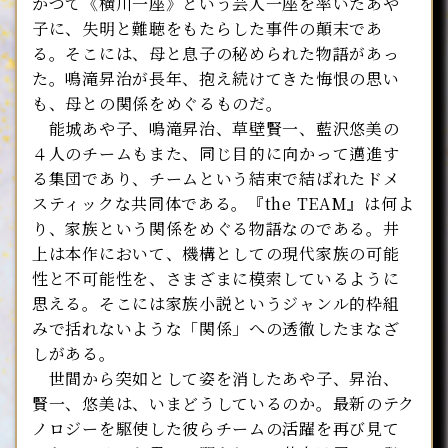
かつて《横川一座》という芸人一座を率いたあや
子に、失明と難聴をもたらした事件の顛末であ
る。そこには、母と息子の秘められた物語があっ
た。鳴滝昇治が長年、抱え続けてきた悔恨の思い
も、母との関係をめぐるものだ。
能城あや子、鳴滝昇治、草壁賢一、藍沢悠美の
４人のチームもまた、同じ目的に向かって邁進す
る集団であり、チームという結束で結ばれたドメ
スティックな共同体である。『the TEAM』は何よ
り、家族という関係をめぐる物語なのである。井
上は本作において、機構としての現代家族の可能
性と不可能性を、さまざまに模索しているように
思える。そこには家族小説というジャンル的枠組
みで括れないような「関係」への透徹したまなざ
しがある。
世間から突如として姿を消したあや子、昇治、
賢一、悠美は、いまどうしているのか。最新のテク
ノロジーを駆使した彼らチームの活躍を再び見て