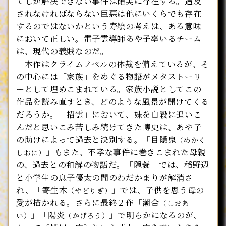
てしか解決できない事件は確実に存在する。追及
されなければならない巨悪は他にいくらでも存在
するのではないかという寿絵の考えは、ある意味
において正しい。電子霊導師あや子率いるチーム
は、現代の義賊なのだ。
本作はクライムノベルの体裁を備えているが、そ
の中心には「家族」をめぐる物語がメタストーリ
ーとして埋めこまれている。家族小説としてこの
作品を読み直すとき、どのような風景が開けてくる
だろうか。「招霊」において、妹を自殺に追いこ
んだと思いこみ苦しみ続けてきた博史は、あや子
の助けによって過去と決別する。「目隠鬼
（めかく
」もまた、不孝な事件に巻きこまれた母親
しおに）
の、過去との和解の物語だ。「隠蓑」では、稲野辺
と小学生の息子優太の間のわだかまりが解消さ
れ、「寄生木
」では、子供を思う母の
（やどりぎ）
愛が描かれる。さらに最終２作「潮合
（しおあ
」「陽炎
」で明らかになるのが、
い）
（かげろう）