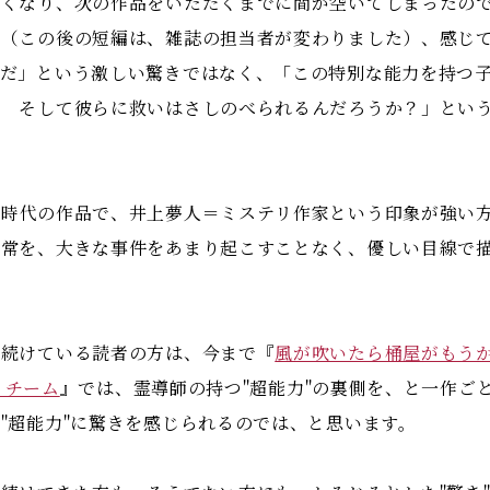
くなり、次の作品をいただくまでに間が空いてしまったので
て（この後の短編は、雑誌の担当者が変わりました）、感じ
んだ」という激しい驚きではなく、「この特別な能力を持つ
？ そして彼らに救いはさしのべられるんだろうか？」とい
時代の作品で、井上夢人＝ミステリ作家という印象が強い方には
日常を、大きな事件をあまり起こすことなく、優しい目線で
続けている読者の方は、今まで『
風が吹いたら桶屋がもう
ザ・チーム
』では、霊導師の持つ"超能力"の裏側を、と一作ご
"超能力"に驚きを感じられるのでは、と思います。