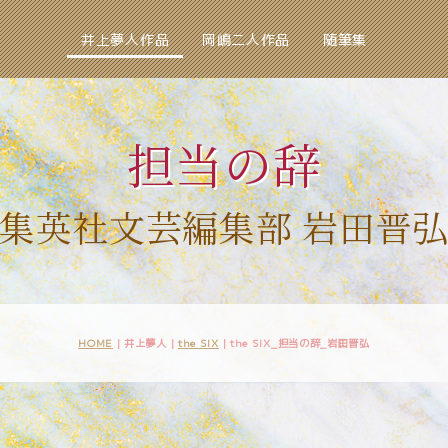
井上夢人作品
岡嶋二人作品
随筆集
担当の辞
集英社文芸編集部 岩田晋
HOME
| 井上夢人 |
the SIX
|
the SIX_担当の辞_岩田晋弘