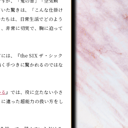
すが、「鬼の音」「空気剃
ていた驚きは、「こんな仕掛け
子たちは、日常生活でどのよう
う、非常に切実で、胸に迫って
、『the SIX ザ・シック
描く手つきに驚かれるのではな
かる
』では、役に立たない小さ
とに違った超能力の扱い方をし