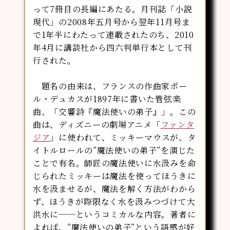
って7冊目の長編にあたる。月刊誌「小説
現代」の2008年五月号から翌年11月号ま
で1年半にわたって連載されたのち、2010
年4月に講談社から四六判単行本として刊
行された。
題名の由来は、フランスの作曲家ポー
ル・デュカスが1897年に書いた管弦楽
曲、「交響詩『魔法使いの弟子』」。この
曲は、ディズニーの劇場アニメ「
ファンタ
ジア
」に使われて、ミッキーマウスが、タ
イトルロールの”魔法使いの弟子”を演じた
ことで有名。師匠の魔法使いに水汲みを命
じられたミッキーは魔法を使ってほうきに
水を汲ませるが、魔法を解く方法がわから
ず、ほうきが際限なく水を汲みつづけて大
洪水に──というコミカルな内容。著者に
よれば、”魔法使いの弟子”という語感が好