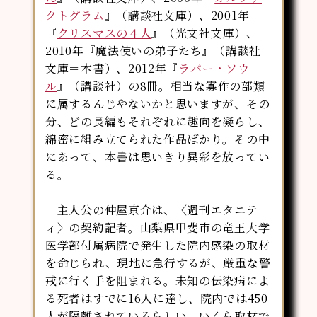
クトグラム
』（講談社文庫）、2001年
『
クリスマスの４人
』（光文社文庫）、
2010年『魔法使いの弟子たち』（講談社
文庫＝本書）、2012年『
ラバー・ソウ
ル
』（講談社）の8冊。相当な寡作の部類
に属するんじやないかと思いますが、その
分、どの長編もそれぞれに趣向を凝らし、
綿密に組み立てられた作品ばかり。その中
にあって、本書は思いきり異彩を放ってい
る。
主人公の仲屋京介は、〈週刊エタニテ
ィ〉の契約記者。山梨県甲斐市の竜王大学
医学部付属病院で発生した院内感染の取材
を命じられ、現地に急行するが、厳重な警
戒に行く手を阻まれる。未知の伝染病によ
る死者はすでに16人に達し、院内では450
人が隔離されているらしい。いくら取材で