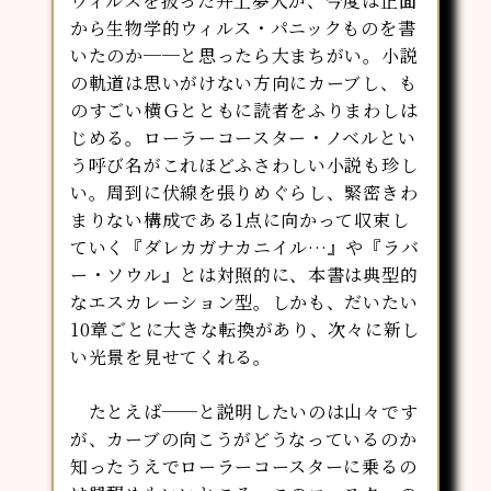
ウィルスを扱った井上夢人が、今度は正面
から生物学的ウィルス・パニックものを書
いたのか──と思ったら大まちがい。小説
の軌道は思いがけない方向にカーブし、も
のすごい横Ｇとともに読者をふりまわしは
じめる。ローラーコースター・ノベルとい
う呼び名がこれほどふさわしい小説も珍し
い。周到に伏線を張りめぐらし、緊密きわ
まりない構成である1点に向かって収束し
ていく『ダレカガナカニイル…』や『ラバ
ー・ソウル』とは対照的に、本書は典型的
なエスカレーション型。しかも、だいたい
10章ごとに大きな転換があり、次々に新し
い光景を見せてくれる。
たとえば──と説明したいのは山々です
が、カーブの向こうがどうなっているのか
知ったうえでローラーコースターに乗るの