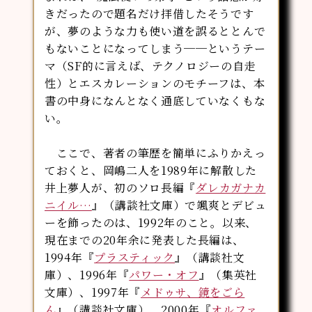
きだったので題名だけ拝借したそうです
が、夢のような力も使い道を誤るととんで
もないことになってしまう──というテー
マ（SF的に言えば、テクノロジーの自走
性）とエスカレーションのモチーフは、本
書の中身になんとなく通底していなくもな
い。
ここで、著者の筆歴を簡単にふりかえっ
ておくと、岡嶋二人を1989年に解散した
井上夢人が、初のソロ長編『
ダレカガナカ
ニイル…
』（講談社文庫）で颯爽とデビュ
ーを飾ったのは、1992年のこと。以来、
現在までの20年余に発表した長編は、
1994年『
プラスティック
』（講談社文
庫）、1996年『
パワー・オフ
』（集英社
文庫）、1997年『
メドゥサ、鏡をごら
ん
』（講談社文庫）、2000年『
オルファ