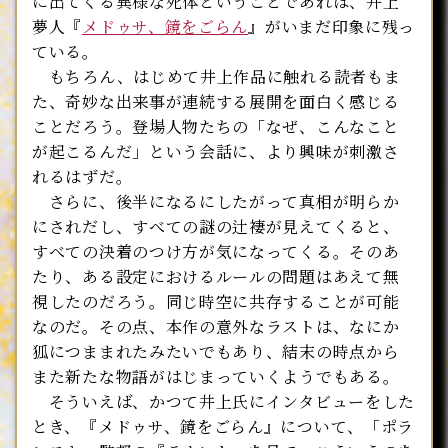
に出てくる異様な死体ということであれば、井上
夢人『
メドゥサ、鏡をごらん
』がいまだ印象に残っ
ている。
もちろん、はじめて井上作品に触れる読者もま
た、奇妙な出来事が連続する展開を面白く感じる
ことだろう。登場人物たちの「なぜ、こんなこと
が起こるんだ」という会話に、より興味が刺激さ
れるはずだ。
さらに、後半になるにしたがって真相が明らか
にされだし、すべての謎の辻褄が見えてくると、
すべての決着のつけ方が気になってくる。そのあ
たり、ある設定におけるルールの問題はあえて無
視したのだろう。同じ時空に共存することが可能
なのだ。その点、本作の意外なラストは、なにか
狐につままれたみたいでもあり、結末の時点から
また新たな物語がはじまっていくようでもある。
そういえば、かつて井上氏にインタビューをした
とき、『メドゥサ、鏡をごらん』について、「ポラ