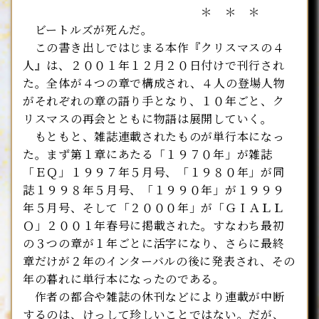
＊ ＊ ＊
ビートルズが死んだ。
この書き出しではじまる本作『クリスマスの４
人』は、２００１年１２月２０日付けで刊行され
た。全体が４つの章で構成され、４人の登場人物
がそれぞれの章の語り手となり、１０年ごと、ク
リスマスの再会とともに物語は展開していく。
もともと、雑誌連載されたものが単行本になっ
た。まず第１章にあたる「１９７０年」が雑誌
「ＥＱ」１９９７年５月号、「１９８０年」が同
誌１９９８年５月号、「１９９０年」が１９９９
年５月号、そして「２０００年」が「ＧＩＡＬＬ
Ｏ」２００１年春号に掲載された。すなわち最初
の３つの章が１年ごとに活字になり、さらに最終
章だけが２年のインターバルの後に発表され、その
年の暮れに単行本になったのである。
作者の都合や雑誌の休刊などにより連載が中断
するのは、けっして珍しいことではない。だが、