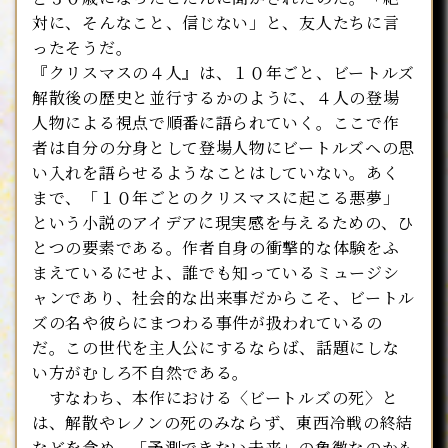
対に、そんなこと、信じない」と、友人たちに言
ったそうだ。
『クリスマスの４人』は、１０年ごと、ビートルズ
解散後の歴史と並行するかのように、４人の登場
人物による視点で順番に語られていく。ここで作
者は自分の分身として登場人物にビートルズヘの思
い入れを語らせるようなことはしていない。あく
まで、「１０年ごとのクリスマスに起こる悪夢」
という小説のアイデアに現実感を与えるための、ひ
とつの要素である。作者自身の衝撃的な体験をふ
まえているにせよ、誰でも知っているミュージシ
ャンであり、社会的な出来事だからこそ、ビートル
ズの名や彼らにまつわる事件が扱われているの
だ。この世代を主人公にするならば、話題にしな
い方がむしろ不自然である。
すなわち、本作における〈ビートルズの死〉と
は、解散やレノンの死のみならず、東西冷戦の終結
などを含め、「予測できない未来」の象徴なのかも