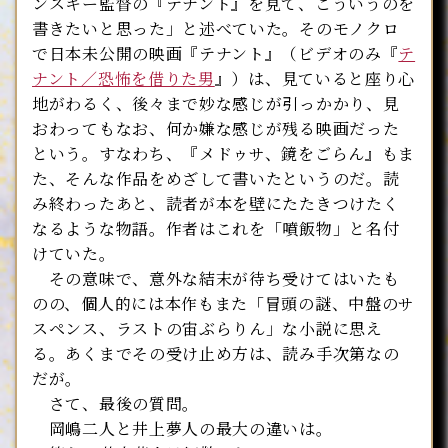
ンスキー監督の『テナント』を見て、こういうのを
書きたいと思った」と述べていた。そのモノクロ
で日本未公開の映画『テナント』（ビデオのみ『
テ
ナント／恐怖を借りた男
』）は、見ていると座り心
地がわるく、後々まで妙な感じが引っかかり、見
おわってもなお、何か嫌な感じが残る映画だった
という。すなわち、『メドゥサ、鏡をごらん』もま
た、そんな作品をめざして書いたというのだ。読
み終わったあと、読者が本を壁にたたきつけたく
なるような物語。作者はこれを「噴飯物」と名付
けていた。
その意味で、意外な結末が待ち受けてはいたも
のの、個人的には本作もまた「冒頭の謎、中盤のサ
スペンス、ラストの宙ぶらりん」な小説に思え
る。あくまでその受け止め方は、読み手次第なの
だが。
さて、最後の質問。
岡嶋二人と井上夢人の最大の違いは。