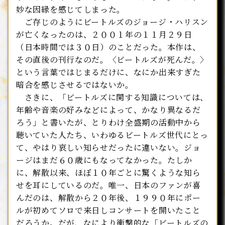
妙な因縁を感じてしまった。
ご存じのようにビートルズのジョージ・ハリスン
が亡くなったのは、２００１年の１１月２９日
（日本時間では３０日）のことだった。本作は、
その直後の刊行なのだ。〈ビートルズが死んだ。〉
という言葉ではじまるだけに、なにか出来すぎた
暗合を感じさせるではないか。
さきに、「ビートルズに関する知識については、
年齢や音楽の好みなどによって、かなり異なるだ
ろう」と書いたが、とりわけ全盛期の活動中から
聴いていた人たち、いわゆるビートルズ世代にとっ
て、やはり哀しい知らせだったに違いない。ジョ
ージはまだ６０歳にもなってなかった。たしか
に、解散以来、ほぼ１０年ごとに驚くような知ら
せを耳にしているのだ。唯一、日本のファンが喜
んだのは、解散から２０年後、１９９０年にポー
ルが初めてソロで来日しコンサートを開いたこと
だろうか。だが、なにより衝撃的な「ビートルズの