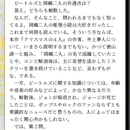
ビートルズと岡嶋二人の共通点は？
答え。どちらも解散した。
なんだ、そんなこと、問われるまでもなく知っ
てるよ。岡嶋二人の推理小説は大好きだったし、
これまで何冊も読んでいる。そういう方ならば、
本作『クリスマスの４人』の作者、井上夢人につ
いて、いまさら説明するまでもない。かつて徳山
諄一と組み、「岡嶋二人」の名で活躍していたこ
とや、コンビ解消後は、主に奇想を活かしたミス
テリーを書き続けていることなど、言わずもが
な、である。
一方、ビートルズに関する知識については、年齢
や音楽の好みなどによって、かなり異なるだろ
う。解散後、ジョンが暗殺され、ジョージが死亡
したことは、ポップスやロックのファンならずとも
常識的なニュースだと思うものの、人によってはま
ったく関心外かもしれない。
では、第２問。