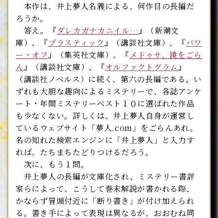
本作は、井上夢人名義による、何作目の長編だ
ろうか。
答え。『
ダレカガナカニイル…
』（新潮文
庫）、『
プラスティック
』（講談社文庫）、『
パワ
ー・オフ
』（集英社文庫）、『
メドゥサ、鏡をごら
ん
』（講談社文庫）、『
オルファクトグラム
』
（講談社ノベルス）に続く、第六の長編である。い
ずれも大胆な趣向によるミステリーで、各誌アンケ
ート・年間ミステリーベスト１０に選ばれた作品
も少なくない。詳しくは、井上夢人自身が運営し
ているウェブサイト「夢人.com」をごらんあれ。
名の知れた検索エンジンに「井上夢人」と入力す
れば、たちまちたどりつけるだろう。
次に、もう１問。
井上夢人の長編が文庫化され、ミステリー書評
家らによって、こうして巻末解説が書かれる際、
かならず冒頭付近に「断り書き」が付け加えられ
る。書き手によって表現は異なるが、おおむね同