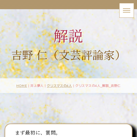
解説
吉野 仁（文芸評論家）
HOME
| 井上夢人 |
クリスマスの4人
|
クリスマスの4人_解説_吉野仁
まず最初に、質問。