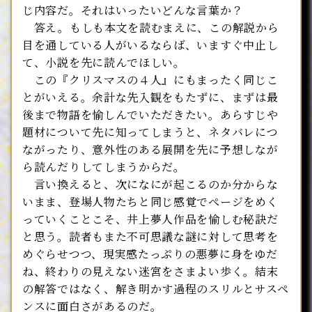
じ内容だ。それはいったいどんな言葉か？
答え。もしも本文を読むまえに、この解説から
目を通している人がいるならば、いますぐ中止し
て、小説を先に読んでほしい。
この『クリスマスの４人』にもまったく同じこ
とがいえる。余計な先入観をもたずに、まずは最
後まで物語を愉しんでいただきたい。あらすじや
題材について先に知ってしまうと、ネタバレにつ
ながったり、意外性のある展開を先に予想しなが
ら読んだりしてしまうからだ。
言い換えると、次になにが起こるのか分からな
いまま、登場人物たちと同じ感覚でぺージをめく
っていくことこそ、井上夢人作品を愉しむ秘訣だ
と思う。読者もまた不可思議な謎に対して思考を
めぐらせつつ、現実感たっぷりの悪夢に身をゆだ
ね、終わりの見えない迷宮をさまよい歩く。結末
の解答ではなく、解き明かす過程のスリルとサスペ
ンスに面白さがあるのだ。