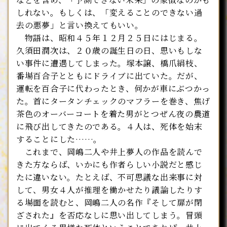
しれない。もしくは、「変えることのできない過
去の悪夢」と言い換えてもいい。
物語は、昭和４５年１２月２５日にはじまる。
久須田潤次は、２０歳の誕生日の日、思いもしな
い事件に遭遇してしまった。塚本譲、橋爪絹枝、
番場百合子とともにドライブに出ていた。だが、
運転を百合子に代わったとき、何かが車にぶつかっ
た。首にタータンチェックのマフラーを巻き、焦げ
茶色のオーバーコートを着た男がとつぜん夜の農道
に飛び出してきたのである。４人は、死体を始末
することにした……。
これまで、岡嶋二人や井上夢人の作品を読んで
きた方ならば、いかにも作者らしい小説だと感じ
たに違いない。たとえば、不可思議な出来事に対
して、男女４人が推理を働かせたり議論したりす
る場面を読むと、岡嶋二人の名作『そして扉が閉
ざされた』を否応なしに思い出してしまう。冒頭