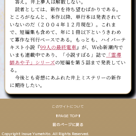
答え。井上夢人は解散しない。
読者としては、新作を待ち望むばかりである。
ところがなんと、本作以降、単行本は発表されて
いないのだ（２００４年１２月現在）。これま
で、短編集も含めて、年に１冊以下というきわめ
て寡作な刊行ぺースである。もっとも、ハイパーテ
キスト小説『
99人の最終電車
』が、Web新潮内で
いまも連載中であり、「小説すばる」誌で
「霊導
師あや子」シリーズ
の短編を第５話まで発表してい
る。
今後とも奇想にあふれた井上ミステリーの新作
に期待したい。
このサイトについて
⬆︎PAGE TOP⬆︎
前のページに戻る
Copyright Inoue Yumehito. All Rights Reserved.