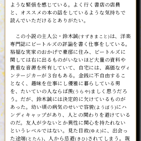
ような緊張を感じている。よく行く書店の店員
と、オススメの本の話をしているような気持ちで
読んでいただけるとありがたい。
この小説の主人公・鈴木誠
は、洋楽
(すずきまこと)
専門誌にビートルズの評論を書く仕事をしている。
裕福な実家のおかげで豪邸に住み、ビートルズに
関しては右に出るものがいないほど大量の資料や
貴重な音源を所有していて、自宅には、高価なヴィ
ンテージカーが３台もある。金銭に不自由するこ
となく、趣味を仕事にし優雅に暮らしている男
を、たいていの人ならば羨
ましく思うだろ
(うらや)
う。だが、鈴木誠には決定的に欠けているものが
あった。幼い頃の病気のせいで容貌
にハ
(ようぼう)
ンディキャップがあり、人との関わりを避けている
のだ。友人が少ないとか異性に関心を持たれない
というレベルではない。見た目故
に、出会っ
(ゆえ)
た途端
、人から忌避
されてしまう。親
(とたん)
(きひ)