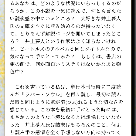
るあなたは、どのような状況にいらっしゃるのだ
ろうか。この小説を一気に読んで、何とも言えな
い読後感の中にいるところ？ 大好きな井上夢人
氏の文庫をすぐに読み始めるのが持ったいなく
て、とりあえず解説ページを開いてしまったとこ
ろ？ 井上夢人という作家はよく知らないけれ
ど、ビートルズのアルバムと同じタイトルなので、
気になって手にとってみた？ もしくは、書店の
棚の前で、何か面白いミステリはないかなあと物
色中？
これを書いている私は、単行本刊行時に二度読
んだ『ラバー・ソウル』を再々読し、最初に読ん
だ時と同じように胸が潰
れるような切なさを
(つぶ)
感じている。この本を最初に手にとった時には、
まさかこのような心境になるとは想像していなか
った。井上夢人氏は結末はもちろんのこと、何よ
り読み手の感情を全く予想しない方向に持ってく