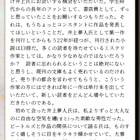
け井上氏にお会いする機会をいただいた。学生時
代からの長年のファンとして、書店員として、ずっ
と思っていたことをお願いするつもりだった。そ
れは、もうちょっとコンスタントに作品を発表し
てほしいということだ。井上夢人氏として第一作
を刊行してからもう22年が経つが、刊行された小
説は13冊だ。多くの読者を待たせているミステリ
作家としては、かなり少なめなのではないだろう
か？ 読者に忘れられるということは絶対にない
と思うし、既刊の文庫もよく売れているのだけれ
ど、売り手の都合を言わせてもらうと、こういう
作家の方にはできれば年に一作は単行本を出して
いただいて、新しい読者をどんどん増やしていた
だきたいのである。
初めて会った井上夢人氏は、私よりずっと大人な
のに自由な空気を纏
った素敵な男性だった。
(まと)
ビートルズと作品の関係について語る氏は、ものす
ごく嬉しそうに目をキラキラ輝かせていて、大事