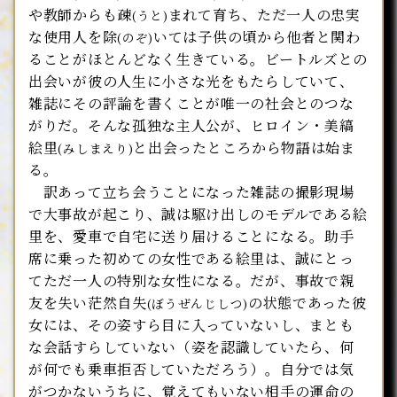
や教師からも疎
まれて育ち、ただ一人の忠実
(うと)
な使用人を除
いては子供の頃から他者と関わ
(のぞ)
ることがほとんどなく生きている。ビートルズとの
出会いが彼の人生に小さな光をもたらしていて、
雑誌にその評論を書くことが唯一の社会とのつな
がりだ。そんな孤独な主人公が、ヒロイン・美縞
絵里
と出会ったところから物語は始ま
(みしまえり)
る。
訳あって立ち会うことになった雑誌の撮影現場
で大事故が起こり、誠は駆け出しのモデルである絵
里を、愛車で自宅に送り届けることになる。助手
席に乗った初めての女性である絵里は、誠にとっ
てただ一人の特別な女性になる。だが、事故で親
友を失い茫然自失
の状態であった彼
(ぼうぜんじしつ)
女には、その姿すら目に入っていないし、まとも
な会話すらしていない（姿を認識していたら、何
が何でも乗車拒否していただろう）。自分では気
がつかないうちに、覚えてもいない相手の運命の