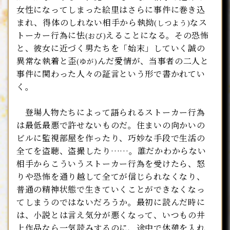
女性になってしまった絵里はさらに事件に巻き込
まれ、得体のしれない相手から執拗
なス
(しつよう)
トーカー行為に怯
えることになる。その恐怖
(おび)
と、彼女に近づく男たちを「始末」していく誠の
異常な執着と歪
んだ愛情が、当事者の二人と
(ゆが)
事件に関わった人々の証言という形で書かれてい
く。
登場人物たちによって語られるストーカー行為
は最低最悪で許せないものだ。住まいの向かいの
ビルに監視部屋を作ったり、巧妙な手段で生活の
全てを盗聴、盗撮したり……。誰だかわからない
相手からこういうストーカー行為を受けたら、怒
りや恐怖を通り越して全てが信じられなくなり、
普通の精神状態で生きていくことができなくなっ
てしまうのではないだろうか。最初に読んだ時に
は、小説とは言え気分が悪くなって、いつもの井
上作品なら一気読みするのに、途中で休憩を入れ