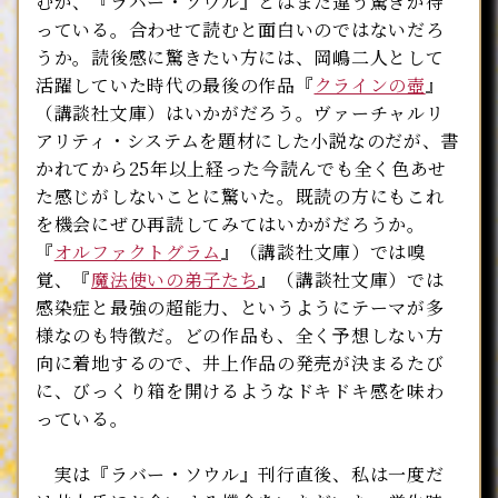
むが、『ラバー・ソウル』とはまた違う驚きが待
っている。合わせて読むと面白いのではないだろ
うか。読後感に驚きたい方には、岡嶋二人として
活躍していた時代の最後の作品『
クラインの壺
』
（講談社文庫）はいかがだろう。ヴァーチャルリ
アリティ・システムを題材にした小説なのだが、書
かれてから25年以上経った今読んでも全く色あせ
た感じがしないことに驚いた。既読の方にもこれ
を機会にぜひ再読してみてはいかがだろうか。
『
オルファクトグラム
』（講談社文庫）では嗅
覚、『
魔法使いの弟子たち
』（講談社文庫）では
感染症と最強の超能力、というようにテーマが多
様なのも特徴だ。どの作品も、全く予想しない方
向に着地するので、井上作品の発売が決まるたび
に、びっくり箱を開けるようなドキドキ感を味わ
っている。
実は『ラバー・ソウル』刊行直後、私は一度だ