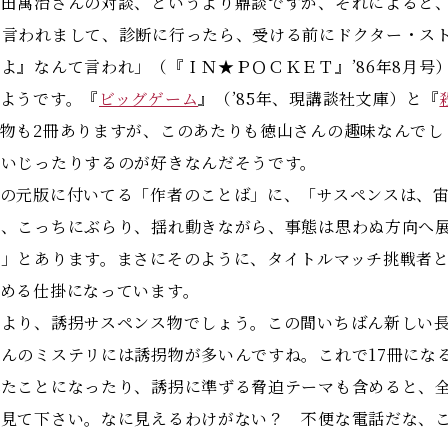
権田萬治さんの対談、というより鼎談ですが、それによると
と言われまして、診断に行ったら、受ける前にドクター・ス
よ』なんて言われ」（『ＩＮ★ＰＯＣＫＥＴ』’86年8月号
ようです。『
ビッグゲーム
』（’85年、現講談社文庫）と『
物も2冊ありますが、このあたりも徳山さんの趣味なんでし
をいじったりするのが好きなんだそうです。
の元版に付いてる「作者のことば」に、「サスペンスは、宙
り、こっちにぶらり、揺れ動きながら、事態は思わぬ方向へ
）」とあります。まさにそのように、タイトルマッチ挑戦者
める仕掛になっています。
より、誘拐サスペンス物でしょう。この間いちばん新しい
んのミステリには誘拐物が多いんですね。これで17冊にな
たことになったり、誘拐に準ずる脅迫テーマも含めると、全
、見て下さい。なに見えるわけがない？ 不便な電話だな、