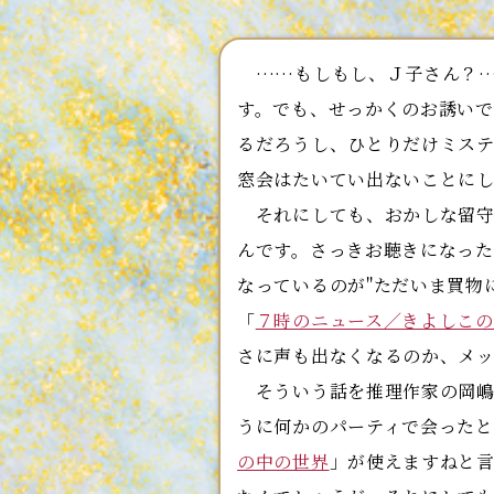
……もしもし、Ｊ子さん？…
す。でも、せっかくのお誘い
るだろうし、ひとりだけミス
窓会はたいてい出ないことに
それにしても、おかしな留守
んです。さっきお聴きになった
なっているのが"ただいま買物
「
７時のニュース／きよしこの
さに声も出なくなるのか、メ
そういう話を推理作家の岡嶋
うに何かのパーティで会った
の中の世界
」が使えますねと