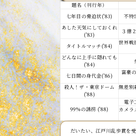
題名（刊行年）
七年目の脅迫状('83)
不特
あした天気にしておくれ
３億
('83)
世界戦
タイトルマッチ('84)
どんなに上手に隠れても
('84)
富豪
七日間の身代金('86)
殺人！ザ・東京ドーム
無差別
('88)
電子
99%の誘拐 ('88)
カメラ
だいたい、江戸川乱歩賞を受