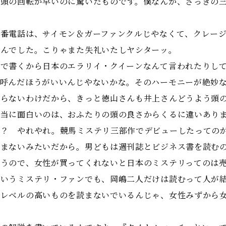
も頭の回転が早いのに驚いたものです。僕なんか、さっきの
番電話は、サイモン＆ガーファンクルじやなくて、クレージ
たんでした。こりゃまた失礼いたしヤシターッ。
で書くから日本のエラリイ・クイーンなんて言われたりして
も呼んだほうがいいんじやないかな。そのハーモニーが絶妙
モらないわけだから、きっと徳山さんも井上さんどうよう頭
本当に面白いのは、おふたりの頭の良さからくるに違いあり
？ やれやれ。競馬ミステリ三部作でデビューしたっての
読まないみたいだから。男どもは週刊誌とビジネス書を読む
ゃうので、女性が買ってくれないと日本のミステリってのは
というミステリ・ファンでも、岡嶋二人だけは読むって人が
、レベルの高いものを読まないでいるんじゃ、女性みずから