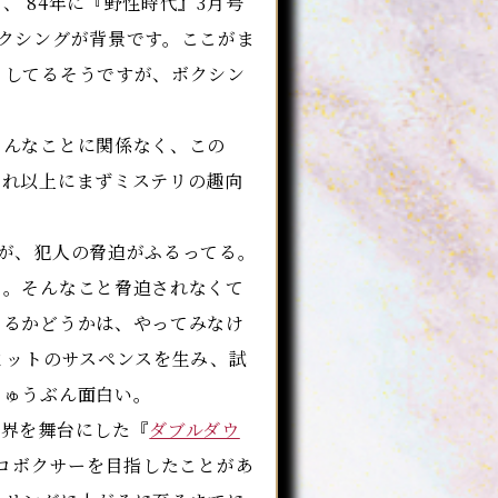
’84年に『野性時代』3月号
クシングが背景です。ここがま
りしてるそうですが、ボクシン
んなことに関係なく、この
それ以上にまずミステリの趣向
が、犯人の脅迫がふるってる。
て。そんなこと脅迫されなくて
きるかどうかは、やってみなけ
ミットのサスペンスを生み、試
じゅうぶん面白い。
界を舞台にした『
ダブルダウ
プロボクサーを目指したことがあ