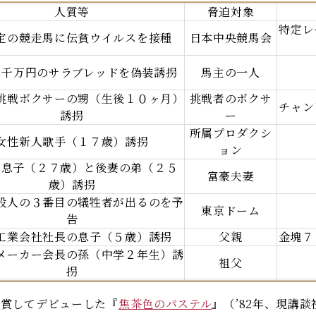
人質等
脅迫対象
特定レ
定の競走馬に伝貧ウイルスを接種
日本中央競馬会
２千万円のサラブレッドを偽装誘拐
馬主の一人
挑戦ボクサーの甥（生後１０ヶ月）
挑戦者のボクサ
チャン
誘拐
ー
所属プロダクシ
女性新人歌手（１７歳）誘拐
ョン
の息子（２７歳）と後妻の弟（２５
富豪夫妻
歳）誘拐
殺人の３番目の犠牲者が出るのを予
東京ドーム
告
工業会社社長の息子（５歳）誘拐
父親
金塊７
メーカー会長の孫（中学２年生）誘
祖父
拐
賞してデビューした『
焦茶色のパステル
』（’82年、現講