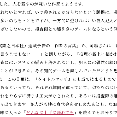
ました。人を殺すのが嫌いな作家のようです。
れないとすれば、いつ殺されるか分らないという誘拐は、長
が多いのももっともですが、一方的に逃げればいい殺人犯人
ればならないので、捜査側との駆引きのゲームになるという
。
、実業之日本社）連載予告の「作者の言葉」で、岡嶋さんは
、言うまでもない……」と断りながら、「推理小説上に描か
捜査にはいささかの緩みも許されないし、犯人には偶然の助
ことができるか。その知的ゲームを楽しんでいただこうと思
した。この言葉は、『タイトルマッチ』にも当てはまるもので
あるといっても、それぞれ趣向が違っていて、似たものは1
それをやらずに済ます工夫がなされたり、あるいは捜査陣の
次々出てきます。犯人が巧妙に身代金をせしめたあとも、な
文庫に入った『
どんなに上手に隠れても
』を読んでもお分り