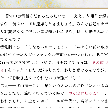
…留守中お電話くださったみたいで……ええ、御用件は録
ですが、僕はやっぱり遠慮しときましょう。みんな普通のサ
テリ評論家なんて怪しい者が紛れ込んでも、珍しい動物みた
してるんです。
番電話にびっくりなさったでしょう？ 三年ぐらい前に取り
のはサイモン＆ガーファンクル三部作の一つでして、ＢＧ
に行っております"というやつ。散歩に出てる時は「
冬の散歩
夜
」をバックにしたのがあります。わりと受けるんですが
ッセージを吹き込んでくれないのが難点でして……。
二人──徳山諄一と井上泉という人たちの合作ペンネームな
とき話したら、旅行に行っている時は「
早く家に帰りたい
」
言われました。井上さんはビートルズ世代で、当然サイモン