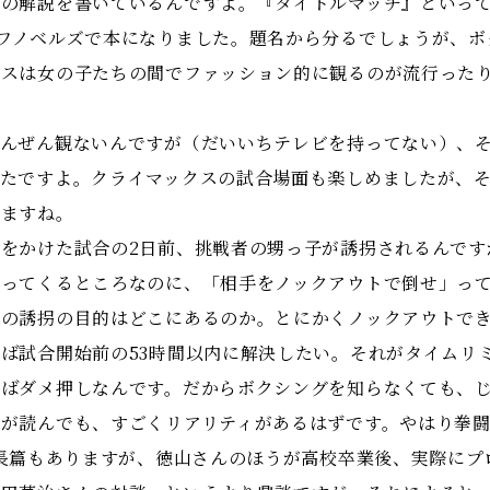
解説を書いているんですよ。『タイトルマッチ』といって、
ワノベルズで本になりました。題名から分るでしょうが、ボ
レスは女の子たちの間でファッション的に観るのが流行った
んぜん観ないんですが（だいいちテレビを持ってない）、そ
ったですよ。クライマックスの試合場面も楽しめましたが、
いますね。
をかけた試合の2日前、挑戦者の甥っ子が誘拐されるんです
言ってくるところなのに、「相手をノックアウトで倒せ」っ
この誘拐の目的はどこにあるのか。とにかくノックアウトで
ば試合開始前の53時間以内に解決したい。それがタイムリ
わばダメ押しなんです。だからボクシングを知らなくても、
が読んでも、すごくリアリティがあるはずです。やはり拳闘
う長篇もありますが、徳山さんのほうが高校卒業後、実際に