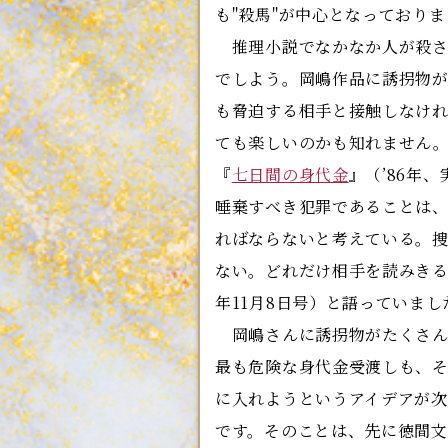
も"殺馬"が中心となっており
推理小説でなかなか人が殺さ
でしよう。岡嶋作品に誘拐物
も脅迫する相手と接触しなけ
ても楽しいのかも知れません
『
七日間の身代金
』（’86年
唾棄すべき犯罪であることは
ればならないと考えている。
ない。どれだけ相手を読みきる
年11月8日号）と語っていま
岡嶋さんに誘拐物がたくさん
最も危険な身代金受渡しも、
に入れようというアイデアが
です。そのことは、先に徳間