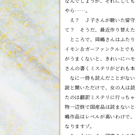
なんでしょうが、それにして
やら……。
え？ Ｊ子さんが聴いた留守
て？ そうだ、最近作り替え
ところで、岡嶋さんはふたり
イモン＆ガーファンクルとで
がうまくないと、きれいにハ
さんの書くミステリがどれも
なに一冊も読んだことがない
説と聞いただけで、女の人は
たのは翻訳ミステリに行っち
物一辺倒で国産品は読まない
嶋作品はレベルが高いわけで
なりますゾ。