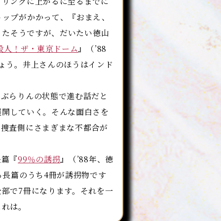
、リングに上がるに至るまでに
トップがかかって、『おまえ、
）たそうですが、だいたい徳山
殺人！ザ・東京ドーム
』（’88
ょう。井上さんのほうはインド
ぶらりんの状態で進む話だと
展開していく。そんな面白さを
と捜査側にさまぎまな不都合が
長篇『
99％の誘拐
』（’88年、徳
る長篇のうち4冊が誘拐物です
部で7冊になります。それを一
これは。