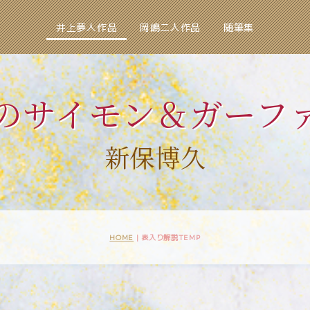
井上夢人作品
岡嶋二人作品
随筆集
のサイモン＆ガーフ
新保博久
HOME
|
表入り解説TEMP