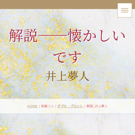
解説──懐かしい
です
井上夢人
HOME
| 岡嶋二人 |
ダブル・プロット
|
解説_井上夢人