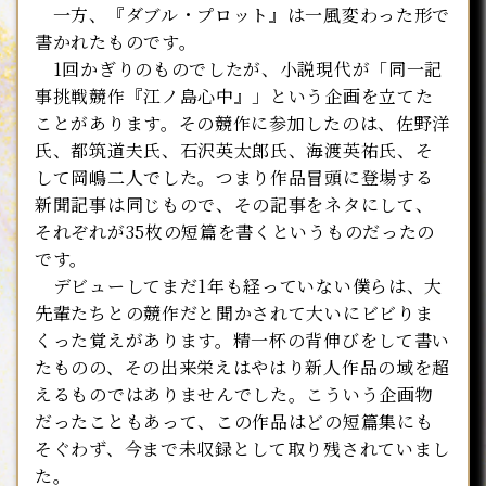
一方、『ダブル・プロット』は一風変わった形で
書かれたものです。
1回かぎりのものでしたが、小説現代が「同一記
事挑戦競作『江ノ島心中』」という企画を立てた
ことがあります。その競作に参加したのは、佐野洋
氏、都筑道夫氏、石沢英太郎氏、海渡英祐氏、そ
して岡嶋二人でした。つまり作品冒頭に登場する
新聞記事は同じもので、その記事をネタにして、
それぞれが35枚の短篇を書くというものだったの
です。
デビューしてまだ1年も経っていない僕らは、大
先輩たちとの競作だと聞かされて大いにビビりま
くった覚えがあります。精一杯の背伸びをして書い
たものの、その出来栄えはやはり新人作品の域を超
えるものではありませんでした。こういう企画物
だったこともあって、この作品はどの短篇集にも
そぐわず、今まで未収録として取り残されていまし
た。