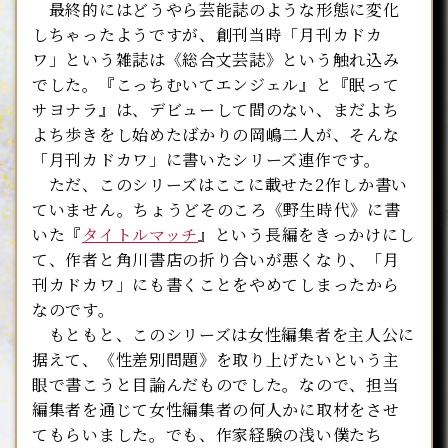
最終的にはどうやら芸能誌のような形態に変化
しちゃったようですが、創刊当時「月刊カドカ
ワ」という雑誌は《総合文芸誌》という触れ込み
でした。『こっちむいてエンジェル』と『眠って
サヨナラ』は、デビューして間のない、まだよち
よち歩きをし始めたばかりの岡嶋二人が、そんな
「月刊カドカワ」に書いたシリーズ連作です。
ただ、このシリーズはここに載せた2作しか書い
ていません。ちょうどそのころ《野生時代》に書
いた『
タイトルマッチ
』という長編をきっかけにし
て、作者と角川書店の折り合いが悪くなり、「月
刊カドカワ」にも書くことをやめてしまったから
なのです。
もともと、このシリーズは女性編集者を主人公に
据えて、《性差別問題》を取り上げたいという主
眼で書こうと目論んだものでした。なので、担当
編集者を通じて女性編集者の何人かに取材をさせ
てもらいました。でも、作家経験の浅い僕たち