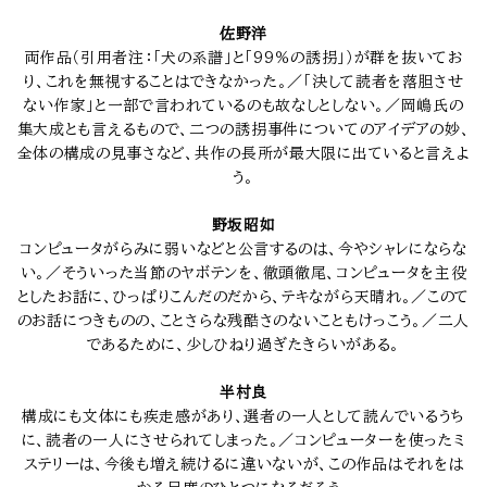
佐野洋
両作品（引用者注：「犬の系譜」と「99％の誘拐」）が群を抜いてお
り、これを無視することはできなかった。／「決して読者を落胆させ
ない作家」と一部で言われているのも故なしとしない。／岡嶋氏の
集大成とも言えるもので、二つの誘拐事件についてのアイデアの妙、
全体の構成の見事さなど、共作の長所が最大限に出ていると言えよ
う。
野坂昭如
コンピュータがらみに弱いなどと公言するのは、今やシャレにならな
い。／そういった当節のヤボテンを、徹頭徹尾、コンピュータを主役
としたお話に、ひっぱりこんだのだから、テキながら天晴れ。／このて
のお話につきものの、ことさらな残酷さのないこともけっこう。／二人
であるために、少しひねり過ぎたきらいがある。
半村良
構成にも文体にも疾走感があり、選者の一人として読んでいるうち
に、読者の一人にさせられてしまった。／コンピューターを使ったミ
ステリーは、今後も増え続けるに違いないが、この作品はそれをは