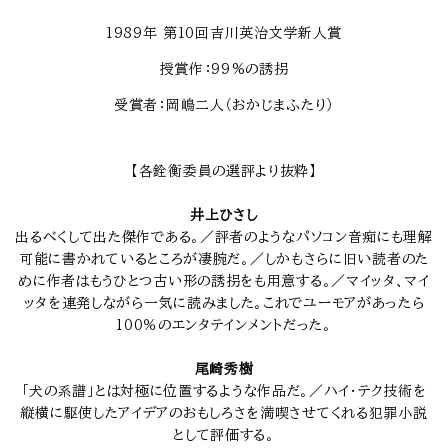
1989年 第10回吉川英治文学新人賞
授賞作：99%の誘拐
受賞者：岡嶋二人（おかじまふたり）
【各銓衡委員の選評より抜粋】
井上ひさし
出るべくして出た傑作である。／評者のようなパソコン音痴にも理解
可能に書かれているところが凄腕だ。／しかもさらに旧い読者のた
めに作者はもうひとつ古い形の誘拐をも用意する。／マイッタ、マイ
ッタを連発しながら一気に読みました。これでユーモアがあったら
100％のエンタテインメントだった。
尾崎秀樹
「犬の系譜」とは対極に位置するような作品だ。／ハイ・テク技術を
縦横に駆使したアイデアのおもしろさを満喫させてくれる犯罪小説
として評価する。