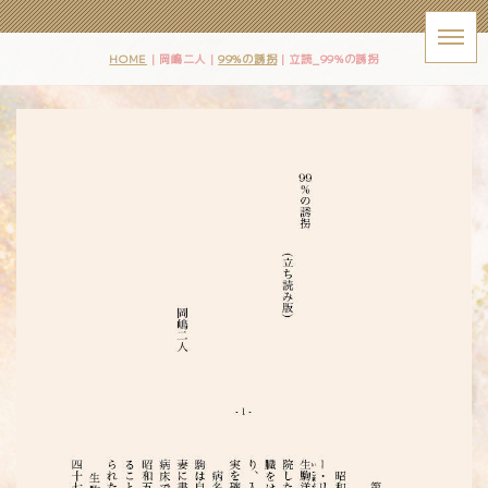
HOME
| 岡嶋二人 |
99%の誘拐
|
立読_99%の誘拐