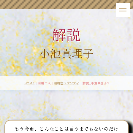
解説
小池真理子
HOME
| 岡嶋二人 |
珊瑚色ラプソディ
|
解説_小池真理子1
もう今更、こんなことは言うまでもないのだけ