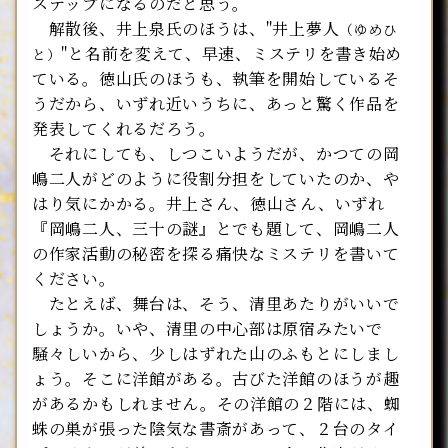
ステップになるのだと思う。
解散後、井上泉氏のほうは、"井上夢人
（ゆめひ
"と名前を変えて、早速、ミステリを書き始め
と）
ている。徳山氏のほうも、執筆を開始しているそ
うだから、いずれ近いうちに、あっと驚く作品を
発表してくれるだろう。
それにしても、しつこいようだが、かつての岡
嶋二人がどのように役割分担をしていたのか、や
はり気にかかる。井上さん、徳山さん、いずれ
『岡嶋二人、三十の謎』とでも題して、岡嶋二人
の作家活動の秘密を探る痛快なミステリを書いて
ください。
たとえば、舞台は、そう、清里あたりがいいで
しょうか。いや、清里の中心部は原宿みたいで
騒々しいから、少しはずれた山のふもとにしまし
ょう。そこに洋館がある。古びた洋館のほうが趣
があるかもしれません。その洋館の２階には、蜘
蛛の巣が張った陰気な書斎があって、２台のタイ