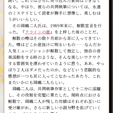
鋭い。これではさらに突っ込んだ質問はできなく
なる。やはり、彼らの共同執筆については、永遠
のミステリとして読者が勝手に想像し、楽しむほ
うがいいらしい。
その岡嶋二人氏は、1989年末に、解散宣言を行
った。『
クラインの壺
』を上梓した後のことだ。
解散の噂はその数ケ月前から耳に入ってきてい
た。噂はどこか底抜けに明るいもの……なんだか
人気ミュージシャンが解散して独立し、独自の音
楽活動をする時のような、そんな楽しいワクワク
する雰囲気を漂わせていたように思う。ああ、やっ
ぱり２人はダメだったのか、などという悲観的な
感想が一つも耳に入ってこなかったあたり、これ
またいかにも岡嶋二人らしい。
岡嶋二人は、共同執筆作家として十二分に活躍
し、その役割を完璧に果たした。現時点における
解散で、岡嶋二人が残した功績はそれぞれ互いに
受け継がれ、さらに新しい小説分野を拡げていく