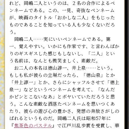
れど、岡嶋二人というのは、２名の合作によるペ
ンネームである。この、一見、奇抜なペンネーム
が、映画のタイトル「おかしな二人」をもじった
ものであることを知っている人も少なくないだろ
う。
岡嶋二人……実にいいペンネームである。第
一、覚えやすい。いかにも作家です、と言わんばか
りのギスギスした感じもしないし、「二人」とい
う名前は、なんとも微笑ましく、素敵だ。
お二人の本名は徳山諄一、井上泉……という。
もしも私が彼らの立場だったら、「徳山泉」とか
「井上諄一」とか、さらにシャッフルさせて「徳上
泉一」などというペンネームを考えて、「なんだ
かピンとこないなあ」とボヤいていただろうと思
う。こんな素敵な洒落たペンネームを思いつくあ
たり、彼らの遊び心の豊かさ、発想の奔放さがしの
ばれるというものだ。岡嶋二人氏は昭和57年に
『
焦茶色のパステル
』で江戸川乱歩賞を受賞し、華