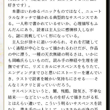
好きです）。
本書はいわゆるパニックものではなく、ニュート
ラルなタッチで描かれる典型的なサスペンスであ
る。一人称で書かれているせいか、心理描写もふ
んだんにあり、読者は主人公に感情移入しなが
ら、謎に挑戦していく形になっている。
主人公が徐々に追いつめられ、それを打破して
いく過程が中心となって描かれるわけだが、作品
の中に漂う、一種の天衣無縫の明るさは、いかに
も岡嶋氏らしいものだ。読み手の神経や生理を逆
撫でせずに、リズミカルにサスペンスをもりたて、
エンディングまでひと思いにストーリーを運んでい
き、ラストで読者を暖かい気持ちにさせる……そ
んなミステリと言っていいだろう。
サスペンスというと、闇、残酷、陰気さ、不幸な
結末……などといったものを好んで描きたがる私
とはえらい違いで、こういう明るいサスペンスを読
むと、書き手の一人として、いささかわが身の不