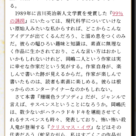
る。
1989年に吉川英治新人文学賞を受賞した『
99％
の誘拐
』にいたっては、現代科学についていけな
い原始人みたいな私からすれば、どこからこんな
アイデアが出てくるんだろう、と溜め息をつくのみ
だ。彼らの幅ひろい趣味と知識は、素直に無理な
く作品に生かされており、こんな言い方はおかし
いかもしれないけれど、岡嶋二人という作家は実
に幸せな作家だという気がする。作家自身が、楽
しんで書いた跡が見えるからだ。作家が楽しんで
書いたものは、読者も素直に楽しめる。彼らは根
っからのエンターテイナーなのかもしれない。
さて本書『珊瑚色ラプソディ』だが、ジャンルで
言えば、サスペンスということになろうか。岡嶋氏
は、数少ないがハラハラドキドキを堪能させてく
れるサスペンスも時々、発表しており、怖い怖い殺
人鬼が登場する『
クリスマス・イヴ
』などはその
代表だろう（蛇足ながら、私はすごくこの作品が