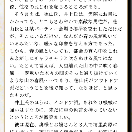
徳、性格のねじれを恥じるところがある。
そう言えば、徳山氏、井上氏は、実際にお目に
かかっても、とてもさわやかで素敵な男性だ。徳
山氏とは某パーティー会場で挨拶を交わしただけだ
が、そこにいるだけで、なんだか春の風が吹いて
いるみたいな、暖かな印象を与える方であった。
しかも、春の風といっても、都会の真ん中をこれ
みよがしにチャラチャラと吹きぬける風ではな
い。たとえて言えば、人里離れた山の中に吹く春
風……芽吹いた木々の間をそっと通り抜けていく
ような山の春風……であり、徳山氏がアウトドア
派だということを後で知って、なるほど、と思っ
たものだ。
井上氏のほうは、インドア派。あれだけ機械に
強いはずなのに、未だに車の免許を持っていない
というところが微笑ましい。
彼は現在、奥様とお嬢さんと３人で清里高原に
住んでいる。遊びに行く機会があって、お宅にお