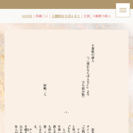
HOME
| 岡嶋二人 |
三度目ならばＡＢＣ
|
立読_十番館の殺人