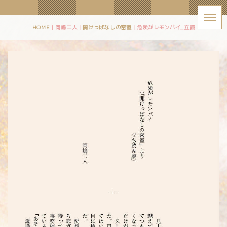
HOME
| 岡嶋二人 |
開けっぱなしの密室
|
危険がレモンパイ_立読