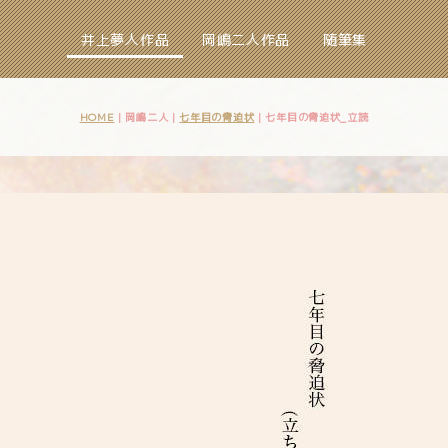
井上夢人作品
岡嶋二人作品
随筆集
HOME
| 岡嶋二人 |
七年目の脅迫状
|
七年目の脅迫状_立読