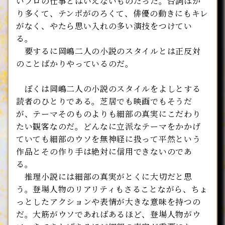
いプロの仕事とはいえないものだった。台詞ばか
り多くて、テンポがのろくて、俳優の動きにもキレ
がなく、やたら思い入れの多い演技をつけてい
る。
要するに岡嶋二人の小説のスタイルとは正反対
のことばかりやっているのだ。
ぼくは岡嶋二人の小説のスタイルをよしとする
読者のひとりである。芝居でも映画でもそうだ
が、テーマそのものよりも細部の真実にこだわり
たい観客なのだ。どんなに立派なテーマをかかげ
ていても細部のウソを無神経に扱って平然という
作品とその作り手は絶対に信用できないのであ
る。
推理小説には細部の真実がとくに大切だと思
う。登場人物のリアリティもさることながら、ちょ
っとしたアクションや表情が大きな意味を持つの
だ。大筋がウソであればあるほど、登場人物がウ