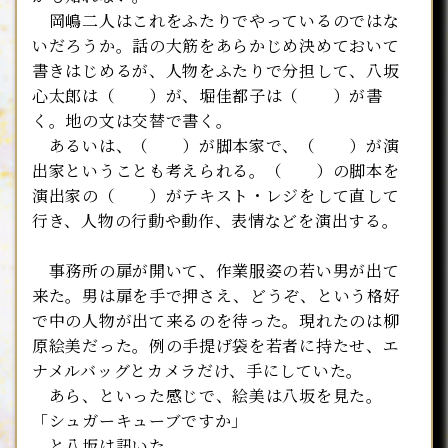
岡嶋二人はこれをふたりでやっているのではな
いだろうか。話の大筋をあらかじめ決めておいて
書きはじめるが、人物をふたりで分担して、八坂
心太郎は（ ）が、堀佳都子は（ ）が書
く。地の文は交替で書く。
あるいは、（ ）が脚本家で、（ ）が演
出家ということも考えられる。（ ）の脚本を
演出家の（ ）がテキスト・レジをして直して
行き、人物の行動や動作、表情などを演出する。
事務所の扉が開いて、作業服姿の若い男が出て
来た。男は扉を手で押さえ、どうぞ、という格好
で中の人物が出て来るのを待った。現れたのは柳
原絵美だった。例の手提げ袋を若者に持たせ、エ
ナメルバッグとカメラだけ、手にしていた。
あら、といった感じで、絵美は八坂を見た。
「シュガーキューブですか」
と八坂は訊いた。