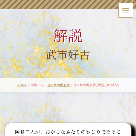
解説
武市好古
HOME
| 岡嶋二人 |
七年目の脅迫状
|
七年目の脅迫状_解説_武市好古
岡嶋二人が、おかしなふたりのもじりであるこ