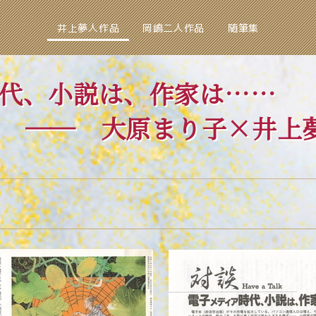
井上夢人作品
岡嶋二人作品
随筆集
代、小説は、作家は……
原まり子×井上夢