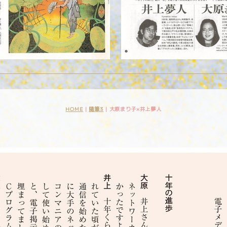
HOME
|
随筆3
|
大原まり子×井上夢人