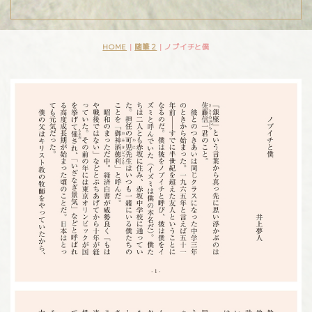
HOME
|
随筆２
|
ノブイチと僕