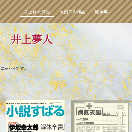
井上夢人作品
岡嶋二人作品
随筆集
 井上夢人
エッセイです。