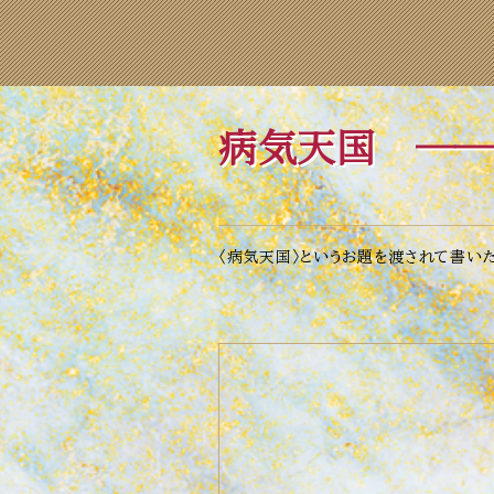
病気天国
──
〈病気天国〉というお題を渡されて書いた