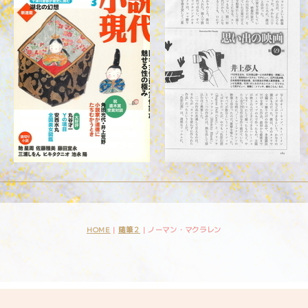
HOME
|
随筆２
|
ノーマン・マクラレン