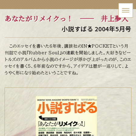
あなたがリメイクっ！
── 井上夢人
小説すばる 2004年5月号
このエッセイを書いた６年後、講談社のIN★POCKETという月
刊誌で小説『Rubber Soul』の連載を開始しました。大好きなビー
トルズのアルバムから小説のイメージが浮かび上がったのが、このエ
ッセイを書く５、６年前なのですから、アイデアは暦が一巡りして、よ
うやく形になり始めたということですね。