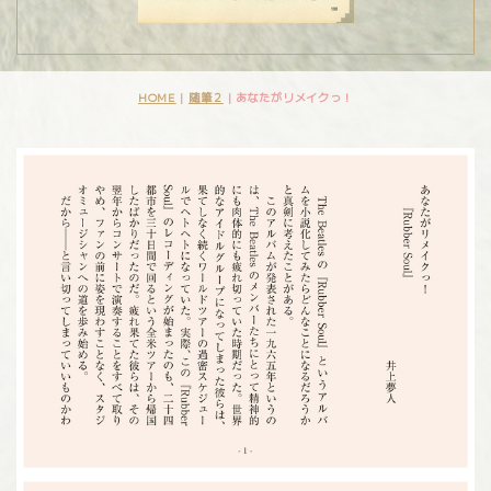
HOME
|
随筆２
|
あなたがリメイクっ！