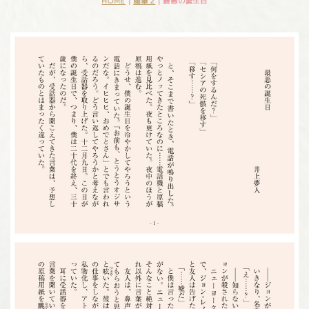
HOME
|
随筆２
|
最悪の誕生日