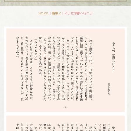
HOME
|
随筆２
|
そうだ京都へ行こう