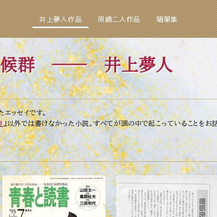
井上夢人作品
岡嶋二人作品
随筆集
候群
── 井上夢人
たエッセイです。
壺
』以外では書けなかった小説。すべてが頭の中で起こっていることをお話