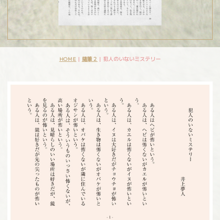
HOME
|
随筆２
|
犯人のいないミステリー