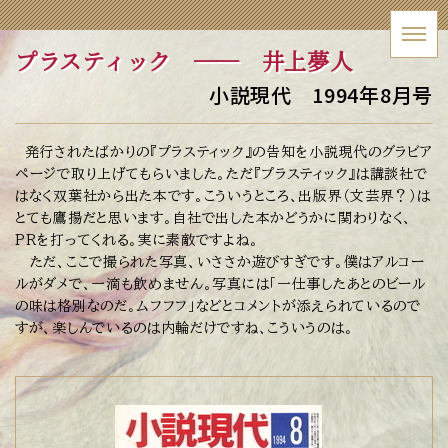
プラスティック
── 井上夢人
小説現代 1994年8月号
発行されたばかりの『プラスティック』の告知を小説現代のグラビア
ページで取り上げてもらいました。ただ『プラスティック』は講談社で
はなく双葉社から出た本です。こういうところ、出版界（文芸界？）は
とても鷹揚だと思います。自社で出した本かどうかに関わりなく、
PRを打ってくれる。実に素敵ですよね。
ただ、ここで撮られた写真、いささか遊びすぎです。僕はアルコー
ルがダメで、一滴も飲めません。写真には「一仕事したあとのビール
の味は格別なのだ。ムフフフ」などとコメントが添えられているので
すが、楽しんでいるのは内輪だけですね、こういうのは。