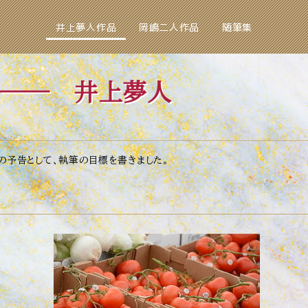
井上夢人作品
岡嶋二人作品
随筆集
── 井上夢人
の予告として、執筆の目標を書きました。