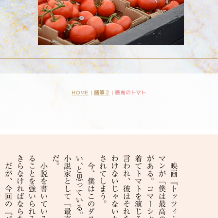
HOME
|
随筆２
|
最高のトマト