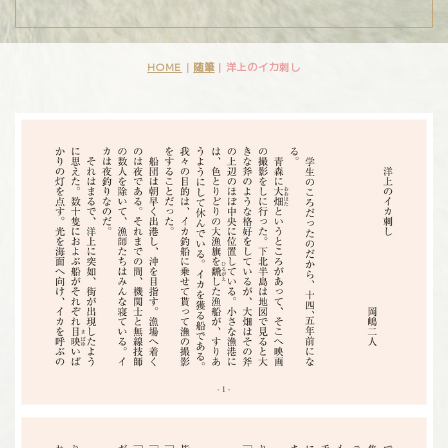
HOME
|
随筆
|
洋上のイカ刺し