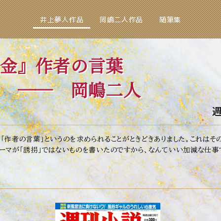
井上夢人作品
岡嶋二人作品
随筆集
金』作者の言葉
岡嶋二人
週
作者の言葉」というのを求められることがときどきありました。これはその
ーマが「誘拐」ではないものを書いたのですから、なんていい加減な仕事で