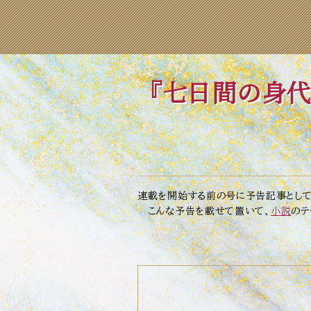
『七日間の身代
── 
連載を開始する前の号に予告記事として「
こんな予告を載せて置いて、
小説
のテ