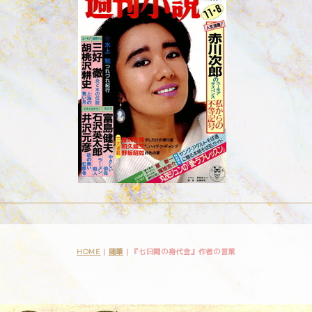
HOME
|
随筆
|
『七日間の身代金』作者の言葉