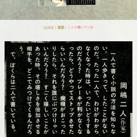
HOME
|
随筆
|
二人で書いている