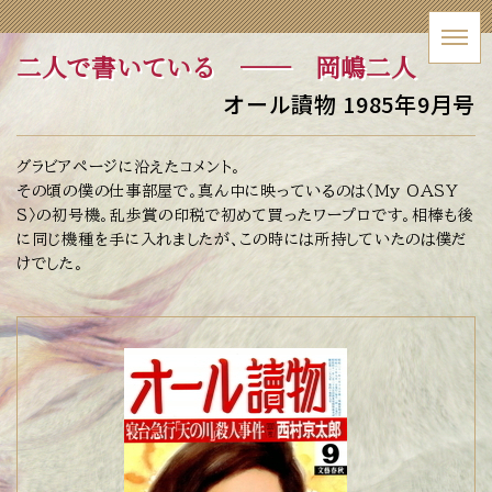
二人で書いている ── 岡嶋二人
オール讀物 1985年9月号
グラビアページに沿えたコメント。
その頃の僕の仕事部屋で。真ん中に映っているのは〈Ｍｙ ＯＡＳＹ
Ｓ〉の初号機。乱歩賞の印税で初めて買ったワープロです。相棒も後
に同じ機種を手に入れましたが、この時には所持していたのは僕だ
けでした。