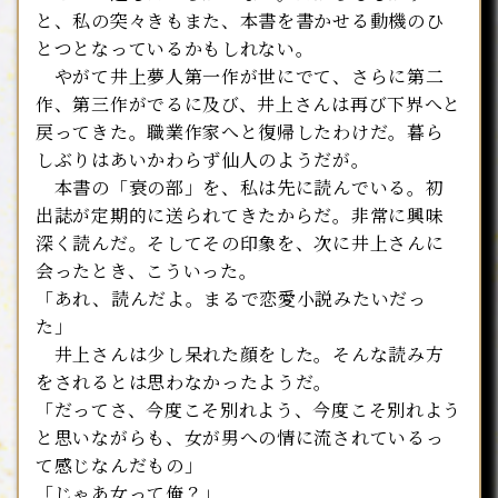
と、私の突々きもまた、本書を書かせる動機のひ
とつとなっているかもしれない。
やがて井上夢人第一作が世にでて、さらに第二
作、第三作がでるに及び、井上さんは再び下界へと
戻ってきた。職業作家へと復帰したわけだ。暮ら
しぶりはあいかわらず仙人のようだが。
本書の「衰の部」を、私は先に読んでいる。初
出誌が定期的に送られてきたからだ。非常に興味
深く読んだ。そしてその印象を、次に井上さんに
会ったとき、こういった。
「あれ、読んだよ。まるで恋愛小説みたいだっ
た」
井上さんは少し呆れた顔をした。そんな読み方
をされるとは思わなかったようだ。
「だってさ、今度こそ別れよう、今度こそ別れよう
と思いながらも、女が男への情に流されているっ
て感じなんだもの」
「じゃあ女って俺？」