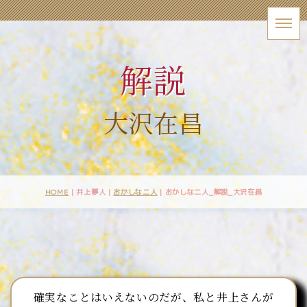
解説
大沢在昌
HOME
| 井上夢人 |
おかしな二人
|
おかしな二人_解説_大沢在昌
確実なことはいえないのだが、私と井上さんが