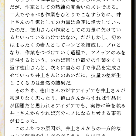
だが、作家としての熟練の度合いのズレである。
二人でやるべき作業をひとりでこなすうちに、井
上さんの作家としての力量は急速に増大していっ
たのだ。徳山さんが作家としての力量に欠けてい
るといっているわけではない。だがしかし、初め
はまったくの素人としてコンビを結成し、プロと
なり、作業をつづけていく過程で、アイデアのみを
提供するという、いわば同じ位置での作業をくり
返す徳山さんと、次々に自らの手で作品を完成さ
せていった井上さんとのあいだに、技量の差が生
じてくるのは当然の結果だ。
そのため、徳山さんのだすアイデアを井上さんが
物足りなく思ったり、徳山さんからすれば作品化
が困難だと思われるアイデアでも、実際に筆を執る
井上さんからすれば充分モノになると考える事態
がおこった。
このふたつの原因が、井上さんからの一方的な
コンビ解消を生んだのだろうと、私は思う。