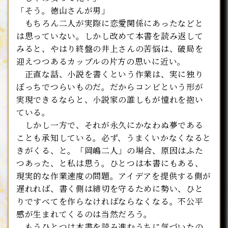
「そう。徳山さんが男」
もちろん二人が実際に恋愛関係にあったなどと
は思っていない。しかし改めて本書を読み返して
みると、やはり終盤の井上さんの苦悩は、破局を
迎えつつあるカップルの片方の思いに近い。
正直な話、小説を書くという作業は、実に独り
ぼっちでつらいものだ。だからコンビという形が
実現できるならと、小説家の誰しもが憧れを抱い
ている。
しかし一方で、それが永久にかなわぬ夢である
ことも承知している。必ず、うまくいかなくなると
きがくる、と。「岡嶋二人」の場合、原因はふた
つあった、と私は思う。ひとつは本書にもある、
現実的な作業速度の問題。アイデアを提供する側が
遅れれば、書く側は締切を守るために勢い、ひと
りですべてを作らなければならなくなる。不公平
感が生まれてくるのは当然だろう。
もうひとつは本書を読み進むうちに気づいたの