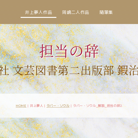
井上夢人作品
岡嶋二人作品
随筆集
担当の辞
社 文芸図書第二出版部 鍜
HOME
| 井上夢人 |
ラバー・ソウル
|
ラバー・ソウル_解説_担当の辞2