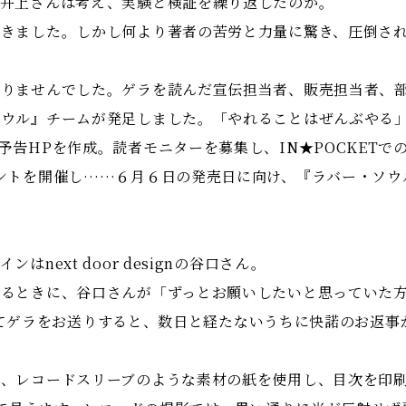
井上さんは考え、実験と検証を繰り返したのか。
きました。しかし何より著者の苦労と力量に驚き、圧倒さ
りませんでした。ゲラを読んだ宣伝担当者、販売担当者、部
ソウル』チームが発足しました。「やれることはぜんぶやる
予告HPを作成。読者モニターを募集し、IN★POCKETで
ントを開催し……６月６日の発売日に向け、『ラバー・ソウ
next door designの谷口さん。
るときに、谷口さんが「ずっとお願いしたいと思っていた方
連絡してゲラをお送りすると、数日と経たないうちに快諾のお返
、レコードスリーブのような素材の紙を使用し、目次を印刷