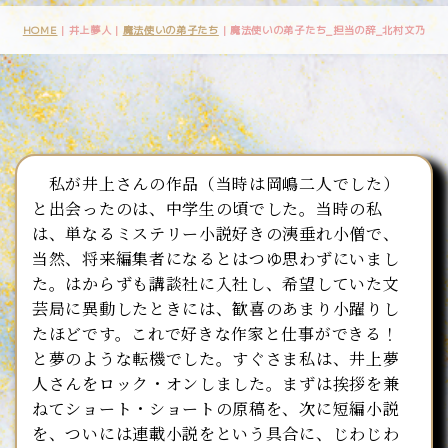
HOME
| 井上夢人 |
魔法使いの弟子たち
|
魔法使いの弟子たち_担当の辞_北村文乃
私が井上さんの作品（当時は岡嶋二人でした）
と出会ったのは、中学生の頃でした。当時の私
は、単なるミステリー小説好きの洟垂れ小僧で、
当然、将来編集者になるとはつゆ思わずにいまし
た。はからずも講談社に入社し、希望していた文
芸局に異動したときには、歓喜のあまり小躍りし
たほどです。これで好きな作家と仕事ができる！
と夢のような転機でした。すぐさま私は、井上夢
人さんをロック・オンしました。まずは挨拶を兼
ねてショート・ショートの原稿を、次に短編小説
を、ついには連載小説をという具合に、じわじわ