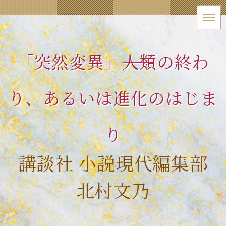
「突然変異」――人類の終わ
り、あるいは進化のはじま
り
講談社 小説現代編集部
北村文乃