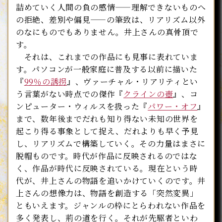
詰めていく人間の負の感情――理解できないものへ
の拒絶、差別や偏見――の筆致は、リアリズム以外
のなにものでもありません。井上さんの真骨頂で
す。
それは、これまでの作品にも見事に表れていま
す。パソコンが一般家庭に普及する以前に描いた
『
99％の誘拐
』、ヴァーチャル・リアリティとい
う言葉がない時点での傑作『
クラインの壺
』、コ
ンピューター・ウィルスを扱った『
パワー・オフ
』
まで、数年後までだれも知り得ない未知の世界を
起こり得る事象として捉え、だれよりも早く予見
し、リアリズムで構築していく。その力量はまさに
脱帽ものです。時代が作品に反映されるのではな
く、作品が時代に反映されている。現在という時
代が、井上さんの物語を追いかけていくのです。井
上さんの想像力は、物語を創造する「突然変異」
ともいえます。ジャンルの枠にとらわれない作品を
多く発表し、荊の道を行く。それが先駆者といわ