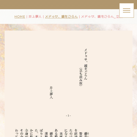
HOME
| 井上夢人 |
メドゥサ、鏡をごらん
|
メドゥサ、鏡をごらん_立読